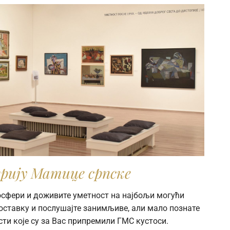
рију Матице српске
мосфери и доживите уметност на најбољи могући
поставку и послушајте занимљиве, али мало познате
сти које су за Вас припремили ГМС кустоси.