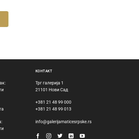
КОНТАКТ
ак:
Трг галерија 1
ти
21101 Нови Сад
+381 21 48 99 000
та
+381 21 48 99 013
:
info@galerijamaticesrpske.rs
ти