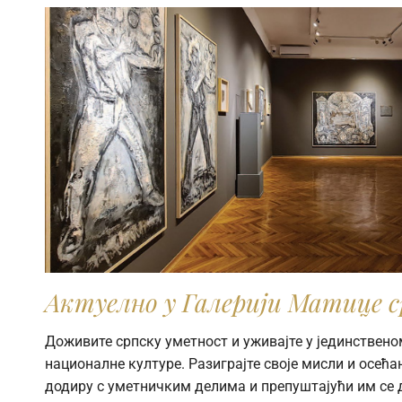
Актуелно у Галерији Матице с
Доживите српску уметност и уживајте у јединствено
националне културе. Разиграјте своје мисли и осећањ
додиру с уметничким делима и препуштајући им се 