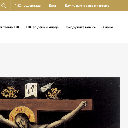
ГМС продавница
Блог
Важно нам је ваше мишљење
гитална ГМС
ГМС за децу и младе
Придружите нам се
О нама