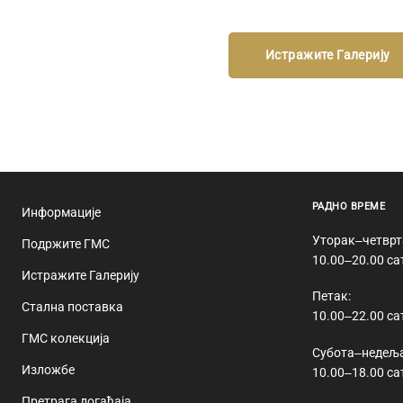
Истражите Галерију
РАДНО ВРЕМЕ
Информације
Уторак‒четврт
Подржите ГМС
10.00‒20.00 са
Истражите Галерију
Петак:
Стална поставка
10.00‒22.00 са
ГМС колекција
Субота‒недеља
Изложбе
10.00‒18.00 са
Претрага догађаја