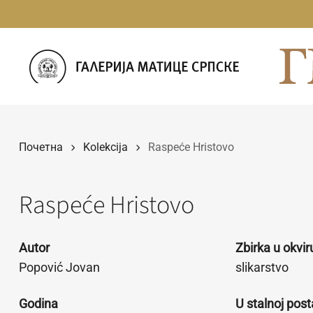
Прескочи
на
садржај
Почетна
Kolekcija
Raspeće Hristovo
Raspeće Hristovo
Autor
Zbirka u okvi
Popović Jovan
slikarstvo
Godina
U stalnoj post