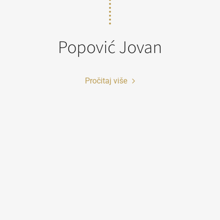
Popović Jovan
Pročitaj više
ko fotografiju koristite u obrazovne svrhe i odgovara vam rezoluc
sela širine (72dpi), možete je preuzeti direktno iz pretraživača ko
iko vam je potrebna fotografija visoke rezolucije radi publikovanj
rodukovanja u naučne, stručne ili komercijalne svrhe, molimo va
popunite online Zahtev za izdavanje digitalne fotografije.