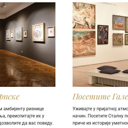
рпске
Посетите Гале
м амбијенту ризнице
Уживајте у пријатној ат
а, преиспитајте их у
начин. Посетите Сталну 
дозволите да вас поведу.
приче из историје уметно