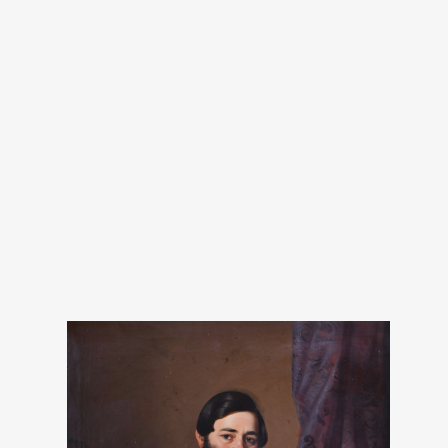
Ukoli
720 pik
Ukol
rep