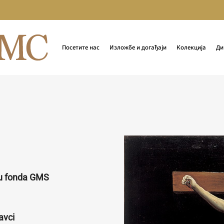
Посетите нас
Изложбе и догађаји
Колекција
Ди
ru fonda GMS
avci