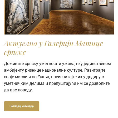
Актуелно у Галерији Матице
српске
Ukoliko fotografiju koristite u obrazovne svrhe i
Доживите српску уметност и уживајте у јединственом
odgovara vam rezolucija od 720 piksela širine (72dpi),
амбијенту ризнице националне културе. Разиграјте
možete je preuzeti direktno iz pretraživača kolekcije.
своје мисли и осећања, преиспитајте их у додиру с
уметничким делима и препуштајући им се дозволите
Ukoliko vam je potrebna fotografija visoke rezolucije radi
да вас поведу.
publikovanja ili reprodukovanja u naučne, stručne ili
komercijalne svrhe, molimo vas da popunite online
Zahtev za izdavanje digitalne fotografije.
Погледај календар