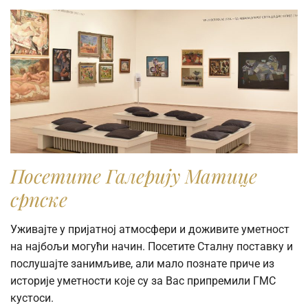
Посетите Галерију Матице
српске
Уживајте у пријатној атмосфери и доживите уметност
на најбољи могући начин. Посетите Сталну поставку и
послушајте занимљиве, али мало познате приче из
историје уметности које су за Вас припремили ГМС
кустоси.