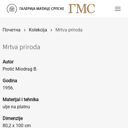
Прескочи
на
садржај
Почетна
Kolekcija
Mrtva priroda
Mrtva priroda
Autor
Protić Miodrag B.
Godina
1956.
Materijal i tehnika
ulje na platnu
Dimenzije
80,2 x 100 cm