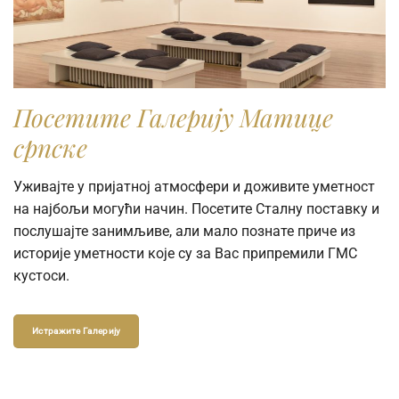
Посетите Галерију Матице
српске
Уживајте у пријатној атмосфери и доживите уметност
на најбољи могући начин. Посетите Сталну поставку и
послушајте занимљиве, али мало познате приче из
историје уметности које су за Вас припремили ГМС
кустоси.
Истражите Галерију