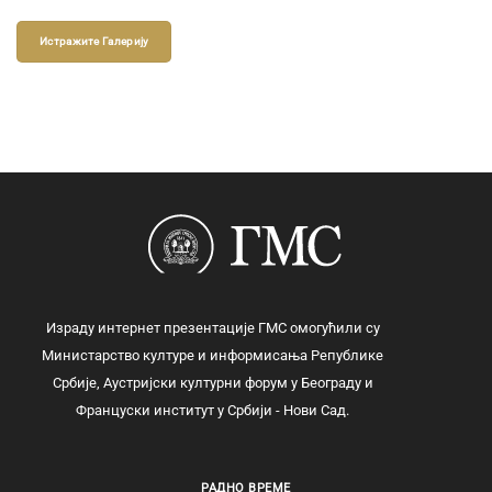
Истражите Галерију
Израду интернет презентације ГМС омогућили су
Министарство културе и информисања Републике
Србије, Аустријски културни форум у Београду и
Француски институт у Србији - Нови Сад.
РАДНО ВРЕМЕ