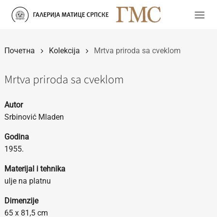
Прескочи
на
садржај
Почетна
Kolekcija
Mrtva priroda sa cveklom
Mrtva priroda sa cveklom
Autor
Srbinović Mladen
Godina
1955.
Materijal i tehnika
ulje na platnu
Dimenzije
65 x 81,5 cm