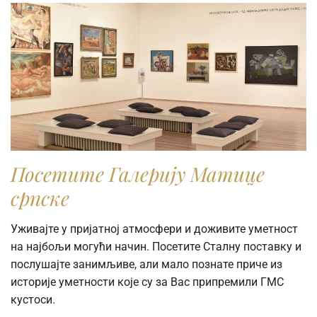
Посетите Галерију Матице
српске
Уживајте у пријатној атмосфери и доживите уметност
на најбољи могући начин. Посетите Сталну поставку и
послушајте занимљиве, али мало познате приче из
историје уметности које су за Вас припремили ГМС
кустоси.