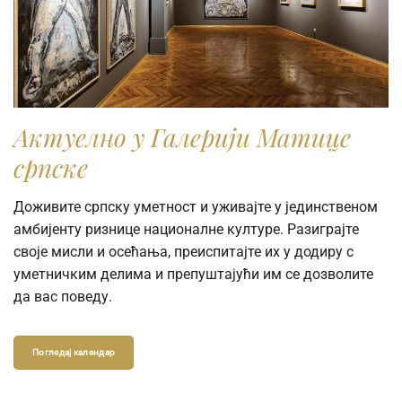
Актуелно у Галерији Матице
српске
Ukoliko fotografiju koristite u obrazovne svrhe i
Доживите српску уметност и уживајте у јединственом
odgovara vam rezolucija od 720 piksela širine (72dpi),
амбијенту ризнице националне културе. Разиграјте
možete je preuzeti direktno iz pretraživača kolekcije.
своје мисли и осећања, преиспитајте их у додиру с
уметничким делима и препуштајући им се дозволите
Ukoliko vam je potrebna fotografija visoke rezolucije radi
да вас поведу.
publikovanja ili reprodukovanja u naučne, stručne ili
komercijalne svrhe, molimo vas da popunite online
Zahtev za izdavanje digitalne fotografije.
Погледај календар