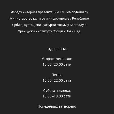
Израду интернет презентације ГМС омогућили су
Министарство културе и информисања Републике
Србије, Аустријски културни форум у Београду и
Француски институт у Србији - Нови Сад.
РАДНО ВРЕМЕ
Уторак‒четвртак:
10.00‒20.00 сати
Петак:
10.00‒22.00 сата
Субота‒недеља:
10.00‒18.00 сати
Понедељак: затворено