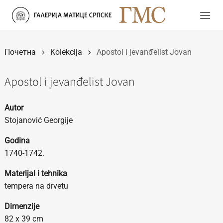
Прескочи
на
садржај
Почетна
Kolekcija
Apostol i jevanđelist Jovan
Apostol i jevanđelist Jovan
Autor
Stojanović Georgije
Godina
1740-1742.
Materijal i tehnika
tempera na drvetu
Dimenzije
82 x 39 cm