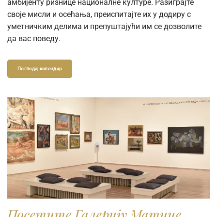
амбијенту ризнице националне културе. Разиграјте
своје мисли и осећања, преиспитајте их у додиру с
уметничким делима и препуштајући им се дозволите
да вас поведу.
Погледај календар
Посетите Галерију Матице