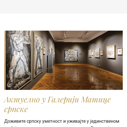
Актуелно у Галерији Матице
српске
Доживите српску уметност и уживајте у јединственом