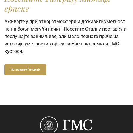
српске
Уживајте у пријатној атмосфери и доживите уметност
на најбољи могући начин. Посетите Сталну поставку и
послушајте занимљиве, али мало познате приче из
историје уметности које су за Вас припремили ГМС
кустоси.
Истражите Галерију