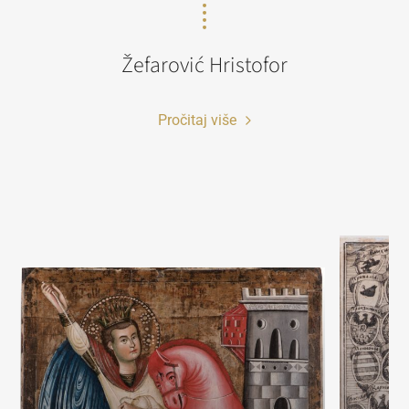
Žefarović Hristofor
Pročitaj više