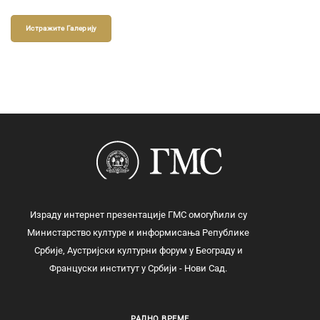
Истражите Галерију
Израду интернет презентације ГМС омогућили су
Министарство културе и информисања Републике
Србије, Аустријски културни форум у Београду и
Француски институт у Србији - Нови Сад.
РАДНО ВРЕМЕ