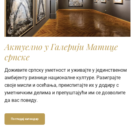
Актуелно у Галерији Матице
српске
Доживите српску уметност и уживајте у јединственом
амбијенту ризнице националне културе. Разиграјте
своје мисли и осећања, преиспитајте их у додиру с
уметничким делима и препуштајући им се дозволите
да вас поведу.
Погледај календар