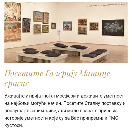
Посетите Галерију Матице
српске
Уживајте у пријатној атмосфери и доживите уметност
на најбољи могући начин. Посетите Сталну поставку и
послушајте занимљиве, али мало познате приче из
историје уметности које су за Вас припремили ГМС
кустоси.