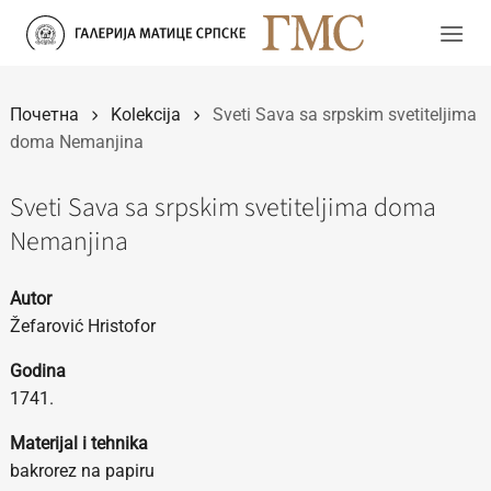
Прескочи
на
садржај
Почетна
Kolekcija
Sveti Sava sa srpskim svetiteljima
doma Nemanjina
Sveti Sava sa srpskim svetiteljima doma
Nemanjina
Autor
Žefarović Hristofor
Godina
1741.
Materijal i tehnika
bakrorez na papiru