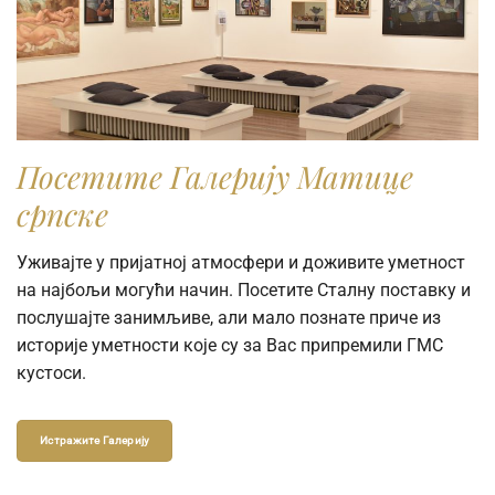
Посетите Галерију Матице
српске
Уживајте у пријатној атмосфери и доживите уметност
на најбољи могући начин. Посетите Сталну поставку и
послушајте занимљиве, али мало познате приче из
историје уметности које су за Вас припремили ГМС
кустоси.
Истражите Галерију