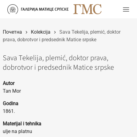
Прескочи
на
садржај
Почетна
Kolekcija
Sava Tekelija, plemić, doktor
prava, dobrotvor i predsednik Matice srpske
Sava Tekelija, plemić, doktor prava,
dobrotvor i predsednik Matice srpske
Autor
Tan Mor
Godina
1861.
Materijal i tehnika
ulje na platnu