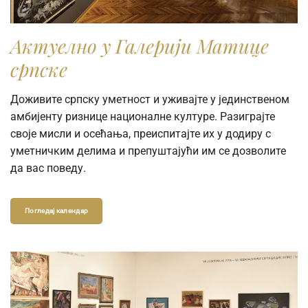
možete je preuzeti direktno iz pretraživača kolekcije.
Ukoliko vam je potrebna fotografija visoke rezolucije radi
Актуелно у Галерији Матице
publikovanja ili reprodukovanja u naučne, stručne ili
српске
komercijalne svrhe, molimo vas da popunite online
Zahtev za izdavanje digitalne fotografije.
Доживите српску уметност и уживајте у јединственом
амбијенту ризнице националне културе. Разиграјте
своје мисли и осећања, преиспитајте их у додиру с
уметничким делима и препуштајући им се дозволите
да вас поведу.
Погледај календар