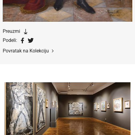
Preuzmi
Podeli:
Povratak na Kolekciju
Ukoliko fotografiju koristite u obrazovne svrhe i
odgovara vam rezolucija od 720 piksela širine (72dpi),