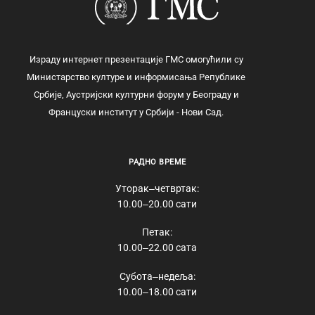
Израду интернет презентације ГМС омогућили су
Министарство културе и информисања Републике
Србије, Аустријски културни форум у Београду и
Француски институт у Србији - Нови Сад.
РАДНО ВРЕМЕ
Уторак‒четвртак:
10.00‒20.00 сати
Петак:
10.00‒22.00 сата
Субота‒недеља:
10.00‒18.00 сати