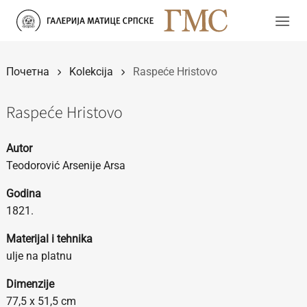
Прескочи
на
садржај
Почетна
Kolekcija
Raspeće Hristovo
Raspeće Hristovo
Autor
Teodorović Arsenije Arsa
Godina
1821.
Materijal i tehnika
ulje na platnu
Dimenzije
77,5 x 51,5 cm