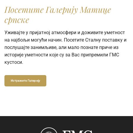
Посетите Галерију Матице
српске
Уживајте у пријатној атмосфери и доживите уметност
на најбољи могући начин. Посетите Сталну поставку и
послушајте занимљиве, али мало познате приче из
историје уметности које су за Вас припремили ГМС
кустоси.
Истражите Галерију