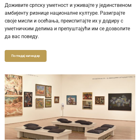
Доживите српску уметност и уживајте у јединственом
амбијенту ризнице националне културе. Разиграјте
своје мисли и осећања, преиспитајте их у додиру с
уметничким делима и препуштајући им се дозволите
да вас поведу.
Погледај календар