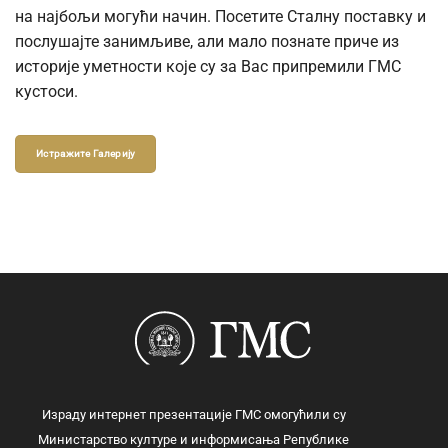
на најбољи могући начин. Посетите Сталну поставку и
послушајте занимљиве, али мало познате приче из
историје уметности које су за Вас припремили ГМС
кустоси.
Истражите Галерију
Израду интернет презентације ГМС омогућили су
Министарство културе и информисања Републике