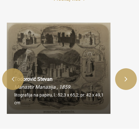
Todorović Stevan
Manastir Manasija
, 1859.
litografija na papiru,
l.: 52,3 x 65,2; pr: 42 x 49,1
cm