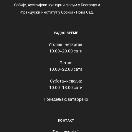
Србије, Аустријски културни форум у Београду и
Француски институт у Србији - Нови Сад.
РАДНО ВРЕМЕ
Уторак‒четвртак:
10.00‒20.00 сати
Петак:
10.00‒22.00 сата
Субота‒недеља:
10.00‒18.00 сати
Понедељак: затворено
КОНТАКТ
Трг галерија 1