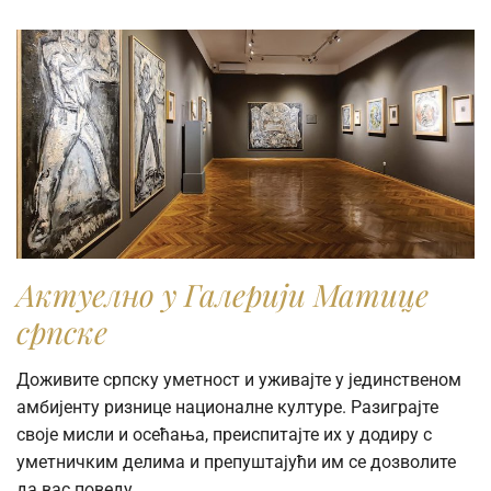
Ukoliko fotografiju koristite u obrazovne svrhe i
odgovara vam rezolucija od 720 piksela širine (72dpi),
možete je preuzeti direktno iz pretraživača kolekcije.
Ukoliko vam je potrebna fotografija visoke rezolucije radi
publikovanja ili reprodukovanja u naučne, stručne ili
komercijalne svrhe, molimo vas da popunite online
Zahtev za izdavanje digitalne fotografije.
Актуелно у Галерији Матице
српске
Доживите српску уметност и уживајте у јединственом
амбијенту ризнице националне културе. Разиграјте
своје мисли и осећања, преиспитајте их у додиру с
уметничким делима и препуштајући им се дозволите
да вас поведу.