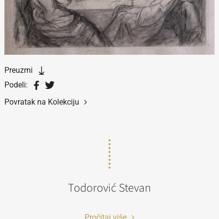
Preuzmi
Podeli:
Povratak na Kolekciju
Todorović Stevan
Pročitaj više