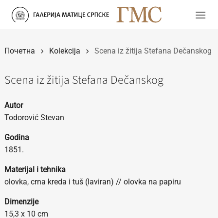
Прескочи
на
садржај
Почетна
Kolekcija
Scena iz žitija Stefana Dečanskog
Scena iz žitija Stefana Dečanskog
Autor
Todorović Stevan
Godina
1851.
Materijal i tehnika
olovka, crna kreda i tuš (laviran) // olovka na papiru
Dimenzije
15,3 х 10 cm