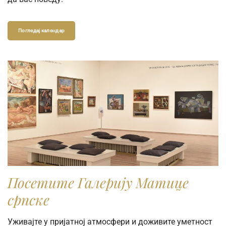
Погледај календар
Посетите Галерију Матице
српске
Уживајте у пријатној атмосфери и доживите уметност