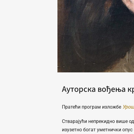
Ауторска вођења к
Пратећи програм изложбе
Урош
Стварајући непрекидно више од
изузетно богат уметнички опус 