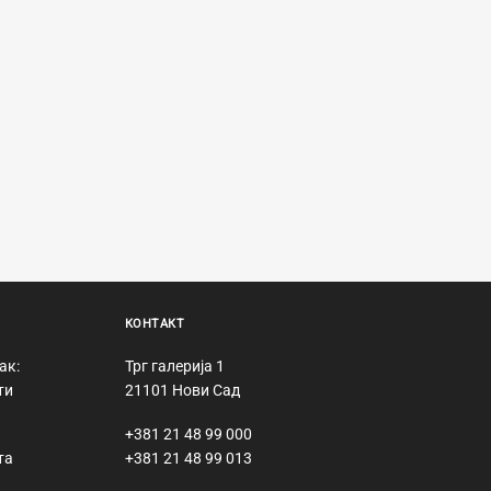
КОНТАКТ
ак:
Трг галерија 1
ти
21101 Нови Сад
+381 21 48 99 000
та
+381 21 48 99 013