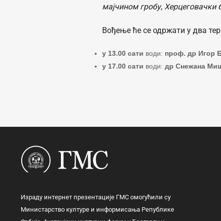
мајчином гробу
,
Херцеговачки 
Вођење ће се одржати у два те
у 13.00 сати
води:
проф. др Игор 
у 17.00 сати
води:
др Снежана Ми
Израду интернет презентације ГМС омогућили су
Министарство културе и информисања Републике