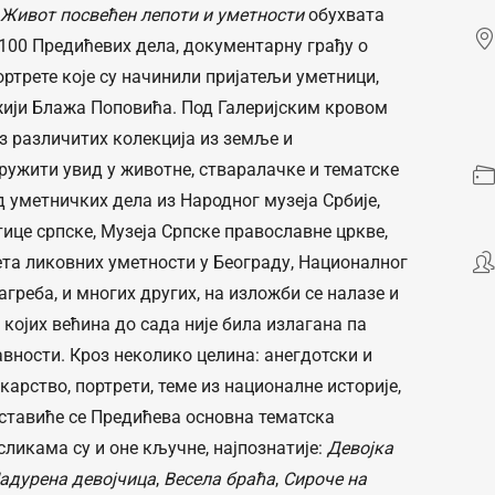
 Живот посвећен лепоти и уметности
обухвата
 100 Предићевих дела, документарну грађу о
ртрете које су начинили пријатељи уметници,
жији Блажа Поповића. Под Галеријским кровом
з различитих колекција из земље и
ружити увид у животне, стваралачке и тематске
 уметничких дела из Народног музеја Србије,
ице српске, Музеја Српске православне цркве,
ета ликовних уметности у Београду, Националног
агреба, и многих других, на изложби се налазе и
 којих већина до сада није била излагана па
вности. Кроз неколико целина: анегдотски и
карство, портрети, теме из националне историје,
ставиће се Предићева основна тематска
икама су и оне кључне, најпознатије:
Девојка
адурена девојчица
,
Весела браћа
,
Сироче на