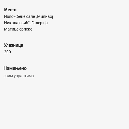
Место
Изложбене сале „Миливој
Николајевић”, Галерија
Матице српске
Улазница
200
Намењено
свим узрастима