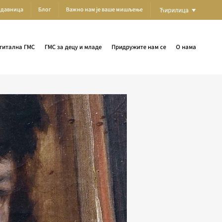
одавница
Блог
Важно нам је ваше мишљење
Ћирилица
гитална ГМС
ГМС за децу и младе
Придружите нам се
О нама