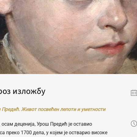
роз изложбу
 Предић. Живот посвећен лепоти и уметности
 осам деценија, Урош Предић је оставио
са преко 1700 дела, у којем је остварио високе