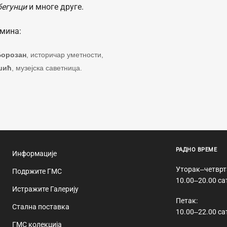
бегунци
и многе друге.
рмина:
Борозан
, историчар уметности,
шић
, музејска саветница.
РАДНО ВРЕМЕ
Информације
Уторак‒четврт
Подржите ГМС
10.00‒20.00 са
Истражите Галерију
Петак:
Стална поставка
10.00‒22.00 са
ГМС колекција