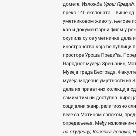
домете. Изложба
Урош Предић.
преко 140 експоната ‒ више од
уметниковом животу, његове по
као и документарни филм у ре
окупила су се уметничка дела и
иностранства која ће публици п
просторе Уроша Предића. Поред
Народног музеја Зрењанин, Мат
Музеја града Београда, Факулт
музеја модерне умјетности из З
дела из приватних колекција од
самим тим ни доступна широј ја
социјални жанр, религиозно сли
везе са Матицом српском, пред
опредељења. Међу изложеним сл
на студенцу
,
Косовка девојка
,
Н