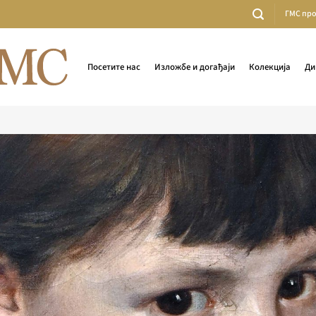
ГМС пр
Посетите нас
Изложбе и догађаји
Колекција
Ди