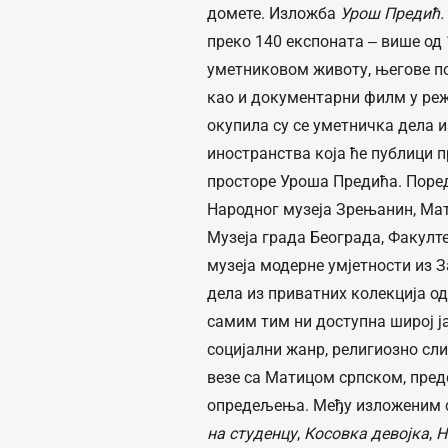
домете. Изложба
Урош Предић.
преко 140 експоната ‒ више од
уметниковом животу, његове по
као и документарни филм у ре
окупила су се уметничка дела и
иностранства која ће публици п
просторе Уроша Предића. Поред
Народног музеја Зрењанин, Мат
Музеја града Београда, Факулт
музеја модерне умјетности из З
дела из приватних колекција од
самим тим ни доступна широј ја
социјални жанр, религиозно сли
везе са Матицом српском, пред
опредељења. Међу изложеним сл
на студенцу
,
Косовка девојка
,
Н