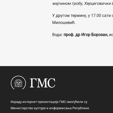
мајчином гробу
,
Херцеговачки 
У другом термину, у 17.00 сати
Милошевић.
Води:
проф. др Игор Борозан,
и
Израду интернет презентације ГМС омогућили су
Министарство културе и информисања Републике