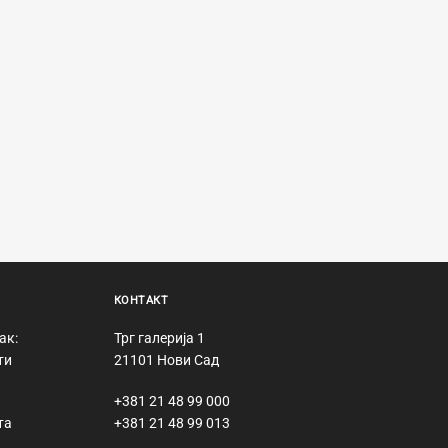
КОНТАКТ
ак:
Трг галерија 1
ти
21101 Нови Сад
+381 21 48 99 000
та
+381 21 48 99 013