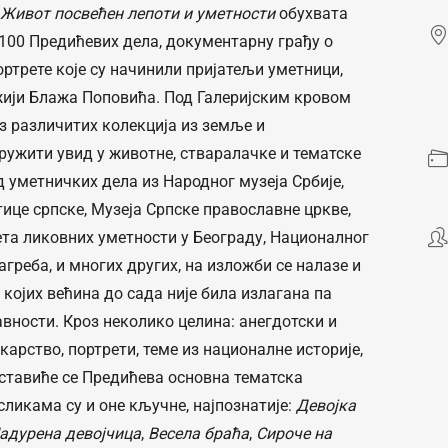
 Живот посвећен лепоти и уметности
обухвата
 100 Предићевих дела, документарну грађу о
ртрете које су начинили пријатељи уметници,
жији Блажа Поповића. Под Галеријским кровом
з различитих колекција из земље и
ружити увид у животне, стваралачке и тематске
 уметничких дела из Народног музеја Србије,
ице српске, Музеја Српске православне цркве,
ета ликовних уметности у Београду, Националног
агреба, и многих других, на изложби се налазе и
 којих већина до сада није била излагана па
вности. Кроз неколико целина: анегдотски и
карство, портрети, теме из националне историје,
ставиће се Предићева основна тематска
икама су и оне кључне, најпознатије:
Девојка
адурена девојчица
,
Весела браћа
,
Сироче на