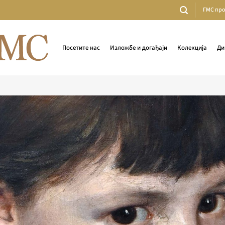
ГМС пр
Посетите нас
Изложбе и догађаји
Колекција
Ди