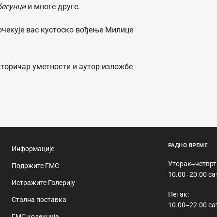
бегунци
и многе друге.
 очекује вас кустоско вођење Милице
сторичар уметности и аутор изложбе
РАДНО ВРЕМЕ
Информације
Уторак‒четврт
Подржите ГМС
10.00‒20.00 са
Истражите Галерију
Петак:
Стална поставка
10.00‒22.00 са
ГМС колекција