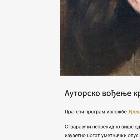
Ауторско вођење к
Пратећи програм изложбе
Урош
Стварајући непрекидно више од
изузетно богат уметнички опус 