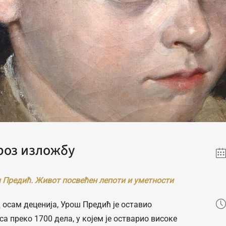
роз изложбу
 Предић. Живот посвећен лепоти и уметности
 осам деценија, Урош Предић је оставио
са преко 1700 дела, у којем је остварио високе