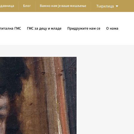
одавница
Блог
Важно нам је ваше мишљење
Ћирилица
гитална ГМС
ГМС за децу и младе
Придружите нам се
О нама