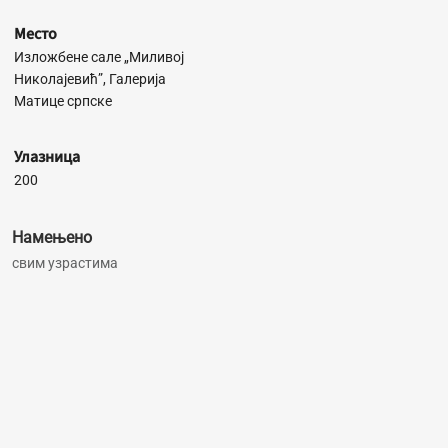
Место
Изложбене сале „Миливој
Николајевић”, Галерија
Матице српске
Улазница
200
Намењено
свим узрастима