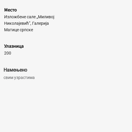
Место
Изложбене сале „Миливој
Николајевић”, Галерија
Матице српске
Улазница
200
Намењено
свим узрастима