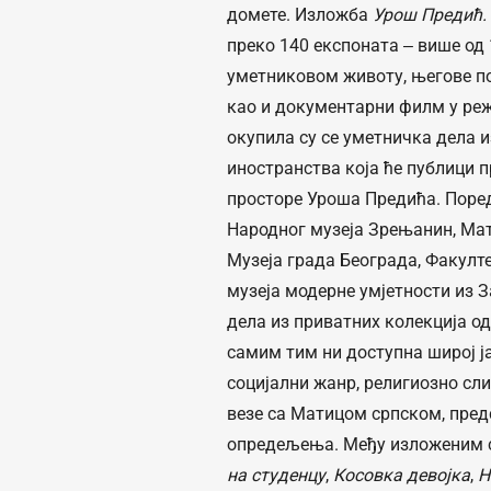
домете. Изложба
Урош Предић.
преко 140 експоната ‒ више од
уметниковом животу, његове по
као и документарни филм у ре
окупила су се уметничка дела и
иностранства која ће публици п
просторе Уроша Предића. Поред
Народног музеја Зрењанин, Мат
Музеја града Београда, Факулт
музеја модерне умјетности из З
дела из приватних колекција од
самим тим ни доступна широј ја
социјални жанр, религиозно сли
везе са Матицом српском, пред
опредељења. Међу изложеним сл
на студенцу
,
Косовка девојка
,
Н