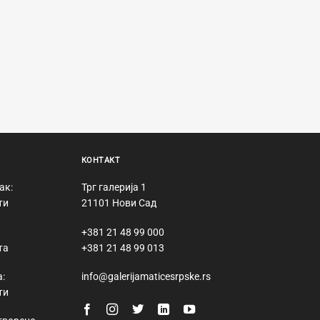
КОНТАКТ
ак:
Трг галерија 1
ти
21101 Нови Сад
+381 21 48 99 000
та
+381 21 48 99 013
:
info@galerijamaticesrpske.rs
ти