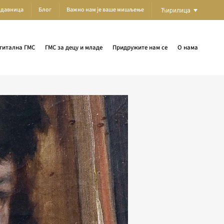
одавница
Блог
Важно нам је ваше мишљење
Ћирилица
гитална ГМС
ГМС за децу и младе
Придружите нам се
О нама