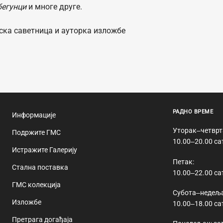
бегунци
и многе друге.
ска саветница и ауторка изложбе
РАДНО ВРЕМЕ
Информације
Уторак‒четврт
Подржите ГМС
10.00‒20.00 са
Истражите Галерију
Петак:
Стална поставка
10.00‒22.00 са
ГМС колекција
Субота‒недеља
Изложбе
10.00‒18.00 са
Претрага догађаја