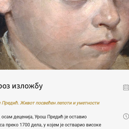
роз изложбу
 Предић. Живот посвећен лепоти и уметности
 осам деценија, Урош Предић је оставио
са преко 1700 дела, у којем је остварио високе