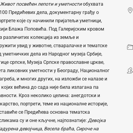
 Живот посвећен лепоти и уметности
обухвата
 100 Предићевих дела, документарну грађу о
ртрете које су начинили пријатељи уметници,
жији Блажа Поповића. Под Галеријским кровом
з различитих колекција из земље и
ружити увид у животне, стваралачке и тематске
 уметничких дела из Народног музеја Србије,
ице српске, Музеја Српске православне цркве,
ета ликовних уметности у Београду, Националног
агреба, и многих других, на изложби се налазе и
 којих већина до сада није била излагана па
вности. Кроз неколико целина: анегдотски и
карство, портрети, теме из националне историје,
ставиће се Предићева основна тематска
икама су и оне кључне, најпознатије:
Девојка
адурена девојчица
,
Весела браћа
,
Сироче на