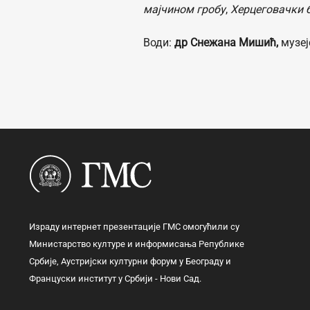
мајчином гробу
,
Херцеговачки 
Води:
др Снежана Мишић,
музеј
Израду интернет презентације ГМС омогућили су
Министарство културе и информисања Републике
Србије, Аустријски културни форум у Београду и
Француски институт у Србији - Нови Сад.