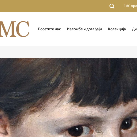
ГМС пр
Посетите нас
Изложбе и догађаји
Колекција
Ди