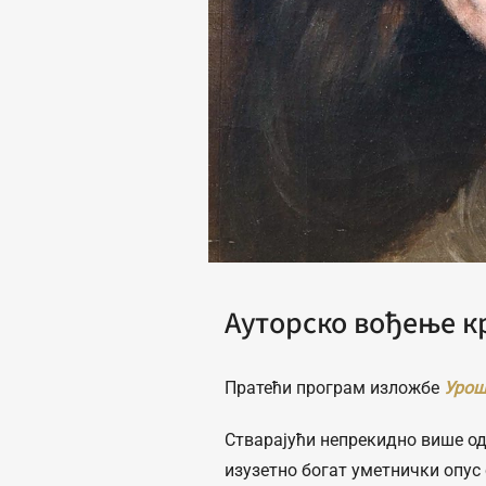
Ауторско вођење к
Пратећи програм изложбе
Урош
Стварајући непрекидно више од
изузетно богат уметнички опус 