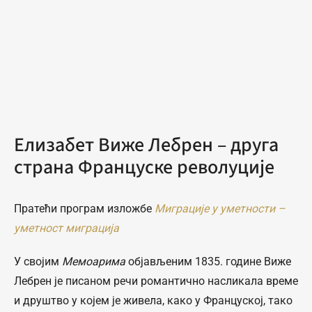
Елизабет Виже Лебрен – друга
страна Француске револуције
Пратећи програм изложбе
Миграције у уметности –
уметност миграција
У својим
Мемоарима
објављеним 1835. године Виже
Лебрен је писаном речи романтично насликала време
и друштво у којем је живела, како у Француској, тако