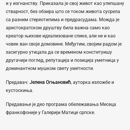
и у изгнанству. Приказала је свој живот као улепшану
стварност, без обзира што се током живота сусрела
са разним стереотипима и предрасудама. Можда је
аристократском друштву била важна само као
креатор њихове идеализоване слике, али не и као
човек ван своје домовине. Међутим, својим радом је
засигурно утицала да се временом конституишу
другачији поглед, репутација и позиција уметница у
доминантном мушком свету уметности.
Предавач:
Јелена Огњановић
, ауторка изложбе и
кустоскиња.
Предавање је део програма обележавања Месеца
франкофоније у Галерији Матице српске.