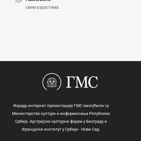
свим узрастима
Израду интернет презентације ГМС омогућили су
Министарство културе и информисања Републике
Србије, Аустријски културни форум у Београду и
Француски институт у Србији - Нови Сад.