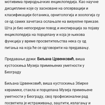
мотивима природњачких енциклопедија. Као научнe
дисциплине које су засноване на опсервацији и
класификацији ботаника, орнитологија и зоологија су
се од самих зачетака ослањале на визуелне приказе.
Шта је био непосредни повод и инспирација за појаву
енциклопедија на порцелану и која је њихова
функција у време просветитељства нека су од
питања на која ће се одговорити на предавању.
Предавање држи:
Биљана Црвенковић
, виша
кустоскиња Музеја примењених уметности у
Београду
Биљана Црвенковић, виша кустоскиња Збирке
керамике, стакла и порцелана Музеја примењене
уметности у Београду, свој професионални рад
посветила је истраживању, заштити, излагању и