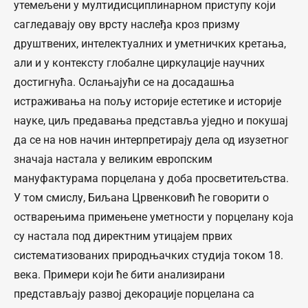
утемељени у мултидисциплинарном приступу који
сагледавају ову врсту наслеђа кроз призму
друштвених, интелектуалних и уметничких кретања,
али и у контексту глобалне циркулације научних
достигнућа. Ослањајући се на досадашња
истраживања на пољу историје естетике и историје
науке, циљ предавања представља уједно и покушај
да се на нов начин интерпретирају дела од изузетног
значаја настала у великим европским
мануфактурама порцелана у доба просветитељства.
У том смислу, Биљана Црвенковић ће говорити о
остварењима примењене уметности у порцелану која
су настала под директним утицајем првих
систематизованих природњачких студија током 18.
века. Примери који ће бити анализирани
представљају развој декорације порцелана са