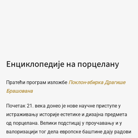
Енциклопедије на порцелану
Пратећи програм изложбе
Поклон-збирка Драгише
Брашована
Почетак 21. века донео је нове научне приступе у
истраживању историје естетике и дизајна предмета
од порцелана. Велики подстицај у проучавању и у
валоризацији тог дела европске баштине дају радови