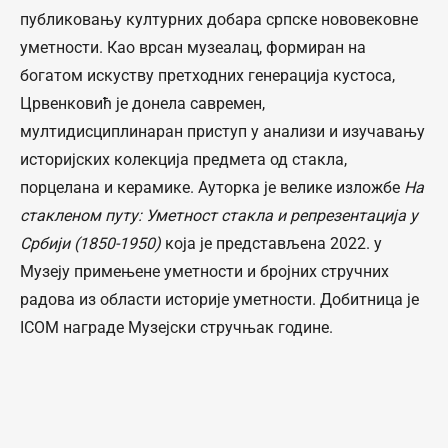
публиковању културних добара српске нововековне
уметности. Као врсан музеалац, формиран на
богатом искуству претходних генерација кустоса,
Црвенковић је донела савремен,
мултидисциплинаран приступ у анализи и изучавању
историјских колекција предмета од стакла,
порцелана и керамике. Ауторка је велике изложбе
На
стакленом путу: Уметност стакла и репрезентација у
Србији (1850-1950)
која је представљена 2022. у
Музеју примењене уметности и бројних стручних
радова из области историје уметности. Добитница је
ICOM награде Музејски стручњак године.