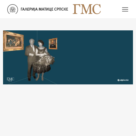
Прескочи
на
садржај