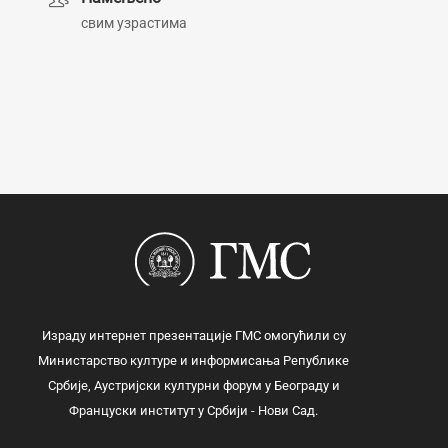
свим узрастима
Израду интернет презентације ГМС омогућили су
Министарство културе и информисања Републике
Србије, Аустријски културни форум у Београду и
Француски институт у Србији - Нови Сад.