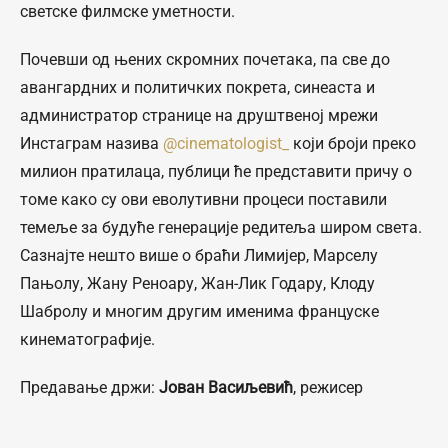
светске филмске уметности.
Почевши од њених скромних почетака, па све до
авангардних и политичких покрета, синеаста и
администратор странице на друштвеној мрежи
Инстаграм назива
@cinematologist_
који броји преко
милион пратилаца, публици ће представити причу о
томе како су ови еволутивни процеси поставили
темеље за будуће генерације редитеља широм света.
Сазнајте нешто више о браћи Лимијер, Марселу
Пањолу, Жану Реноару, Жан-Лик Годару, Клоду
Шабролу и многим другим именима француске
кинематографије.
Предавање држи:
Јован Васиљевић
, режисер