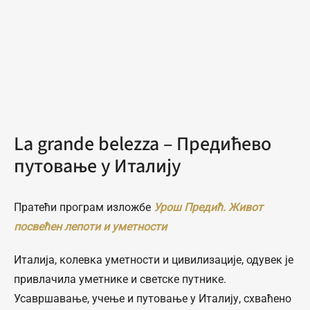
La grande belezza – Предићево
путовање у Италију
Пратећи програм изложбе
Урош Предић. Живот
посвећен лепоти и уметности
Италија, колевка уметности и цивилизације, одувек је
привлачила уметнике и светске путнике.
Усавршавање, учење и путовање у Италију, схваћено