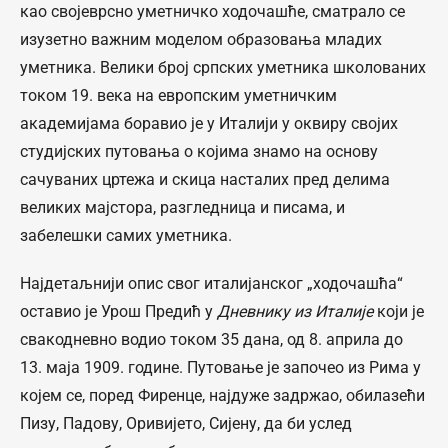
као својеврсно уметничко ходочашће, сматрало се
изузетно важним моделом образовања младих
уметника. Велики број српских уметника школованих
током 19. века на европским уметничким
академијама боравио је у Италији у оквиру својих
студијских путовања о којима знамо на основу
сачуваних цртежа и скица насталих пред делима
великих мајстора, разгледница и писама, и
забелешки самих уметника.
Најдетаљнији опис свог италијанског „ходочашћа“
оставио је Урош Предић у
Дневнику из Италије
који је
свакодневно водио током 35 дана, од 8. априла до
13. маја 1909. године. Путовање је започео из Рима у
којем се, поред Фиренце, најдуже задржао, обилазећи
Пизу, Падову, Оривијето, Сијену, да би услед