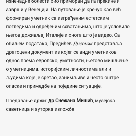
изненадне болести био приморан да га прекине и
заврши у Венецији. На путовање је кренуо као већ
формиран уметник са изграђеним естетским
погледима и одређеним схватањима, што је условило
његов доживљај Италије и онога што је видео. Са
обиљем података, Предићев
Дневник
представља
драгоцени документ из којег се види уметников
однос према европској уметности, његово мишљење
о уметницима, историјским личностима али и
људима које је сретао, занимљиве и често оштре
опаске и примедбе на поједине ситуације.
Предавање држи:
др Снежана Мишић
, музејска
саветница и ауторка изложбе