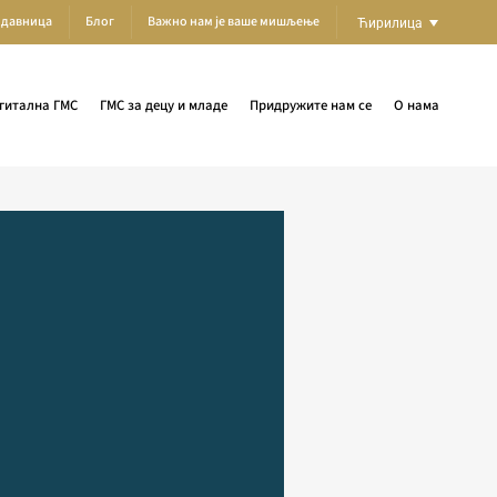
одавница
Блог
Важно нам је ваше мишљење
Ћирилица
гитална ГМС
ГМС за децу и младе
Придружите нам се
О нама