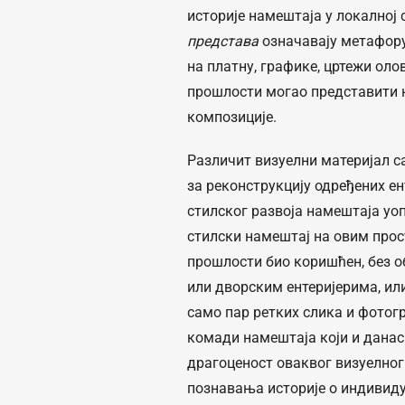
историје намештаја у локалној
представа
означавају метафору 
на платну, графике, цртежи оло
прошлости могао представити н
композиције.
Различит визуелни материјал с
за реконструкцију одређених ен
стилског развоја намештаја уоп
стилски намештај на овим прост
прошлости био коришћен, без об
или дворским ентеријерима, ил
само пар ретких слика и фотог
комади намештаја који и данас 
драгоценост оваквог визуелног 
познавања историје о индивид