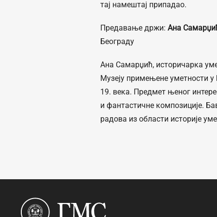
тај намештај припадао.
Предавање држи:
Ана Самарџи
Београду
Ана Самарџић, историчарка уме
Музеју примењене уметности у 
19. века. Предмет њеног интер
и фантастичне композиције. Ба
радова из области историје уме