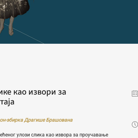
ике као извори за
таја
он-збирка Драгише Брашована
већеног улози слика као извора за проучавање