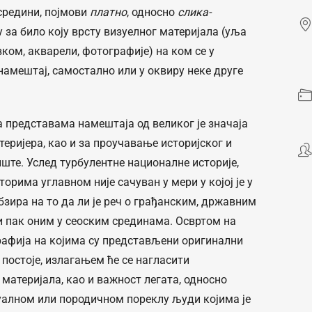
 средини, појмови
платно
, односно
слика-
за било коју врсту визуелног материјала (уља
вком, акварели, фотографије) на ком се у
амештај, самостално или у оквиру неке друге
а представама намештаја од великог је значаја
теријера, као и за проучавање историјског и
ште. Услед турбулентне националне историје,
орима углавном није сачуван у мери у којој је у
зира на то да ли је реч о грађанским, државним
и пак оним у сеоским срединама. Освртом на
рафија на којима су представљени оригинални
постоје, излагањем ће се нагласити
материјала, као и важност легата, односно
уалном или породичном пореклу људи којима је