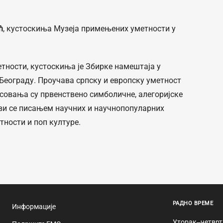
ћ
, кустоскиња Музеја примењених уметности у
тности, кустоскиња је Збирке намештаја у
Београду. Проучава српску и европску уметност
есовања су првенствено симболичне, алегоријске
ви се писањем научних и научнопопуларних
тности и поп културе.
РАДНО ВРЕМЕ
Информације
Уторак‒четврт