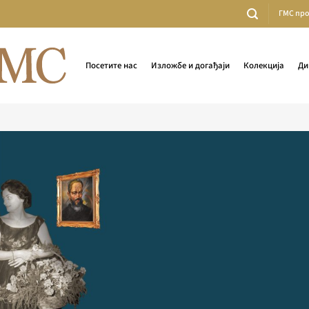
ГМС пр
Посетите нас
Изложбе и догађаји
Колекција
Ди