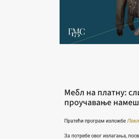
Мебл на платну: сл
проучавање намеш
Пратећи програм изложбе
Покл
За потребе овог излагања, пос