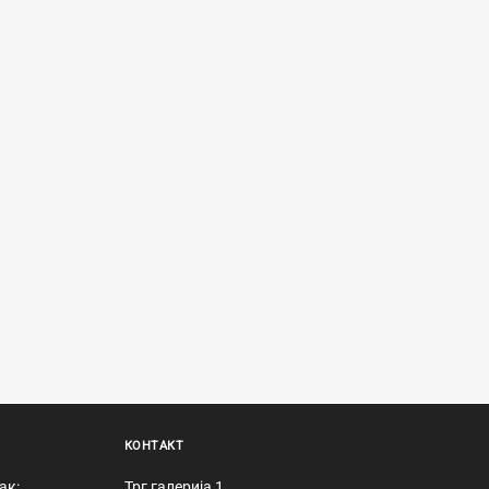
КОНТАКТ
ак:
Трг галерија 1