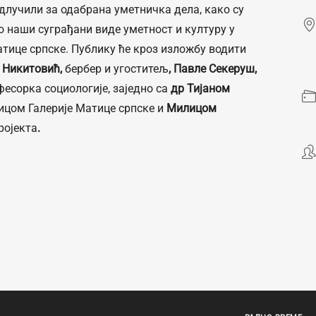
одлучили за одабрана уметничка дела, како су
 наши суграђани виде уметност и културу у
атице српске. Публику ће кроз изложбу водити
а Никитовић,
бербер и угоститељ
, Павле Секеруш,
есорка социологије, заједно са
др Тијаном
ицом Галерије Матице српске и
Милицом
ројекта
.