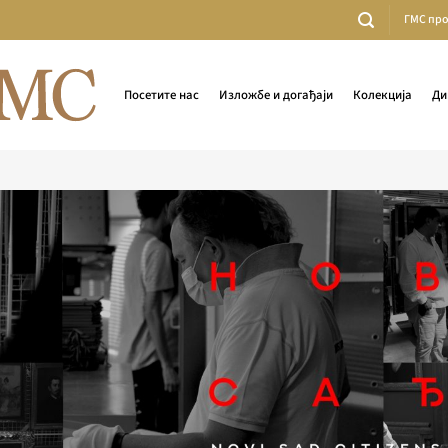
ГМС пр
Посетите нас
Изложбе и догађаји
Колекција
Ди