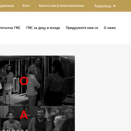
одавница
Блог
Важно нам је ваше мишљење
Ћирилица
гитална ГМС
ГМС за децу и младе
Придружите нам се
О нама