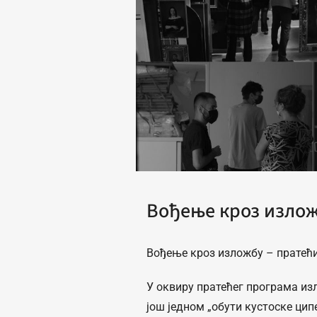
Вођење кроз излож
Вођење кроз изложбу – пратећ
У оквиру пратећег програма и
још једном „обути кустоске цип