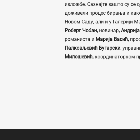
изложбе. Сазнајте зашто су се 
доживели процес бирања и како
Новом Саду, али и у Галерији М
Роберт Чобан,
новинар
, Андриј
романиста и
Марија Васић,
проф
Палковљевић Бугарски,
управн
Милошевић,
координаторком п