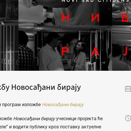
бу Новосађани бирају
и програм изложбе
Новосађани бирају
зложбе
Новосађани бирају
учесници пројекта ће
еле“ и водити публику кроз поставку актуелне