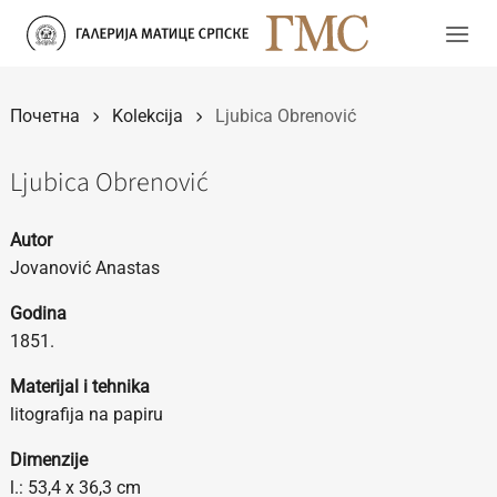
Прескочи
на
садржај
Почетна
Kolekcija
Ljubica Obrenović
Ljubica Obrenović
Autor
Jovanović Anastas
Godina
1851.
Materijal i tehnika
litografija na papiru
Dimenzije
l.: 53,4 x 36,3 cm