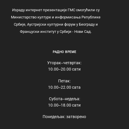
Израду интернет презентације ГМС омогућили су
Министарство културе и информисања Републике
Србије, Аустријски културни форум у Београду и
Француски институт у Србији - Нови Сад.
РАДНО ВРЕМЕ
Уторак‒четвртак:
10.00‒20.00 сати
Петак:
10.00‒22.00 сата
Субота‒недеља:
10.00‒18.00 сати
Понедељак: затворено