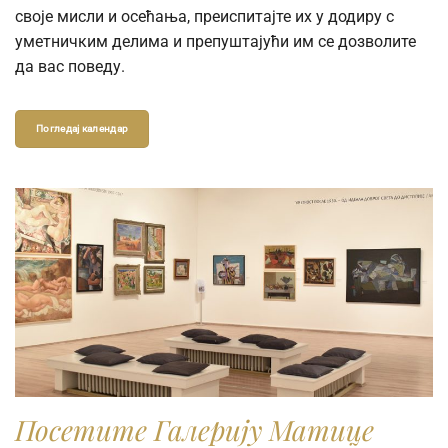
своје мисли и осећања, преиспитајте их у додиру с
уметничким делима и препуштајући им се дозволите
да вас поведу.
Погледај календар
Посетите Галерију Матице