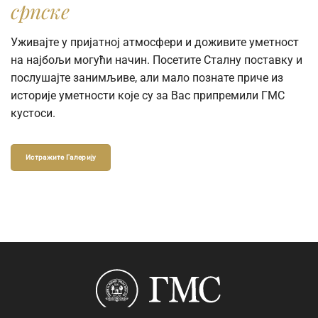
српске
Уживајте у пријатној атмосфери и доживите уметност
на најбољи могући начин. Посетите Сталну поставку и
послушајте занимљиве, али мало познате приче из
историје уметности које су за Вас припремили ГМС
кустоси.
Истражите Галерију