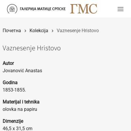
Прескочи
на
садржај
Почетна
Kolekcija
Vaznesenje Hristovo
Vaznesenje Hristovo
Autor
Jovanović Anastas
Godina
1853-1855.
Materijal i tehnika
olovka na papiru
Dimenzije
46,5 х 31,5 cm