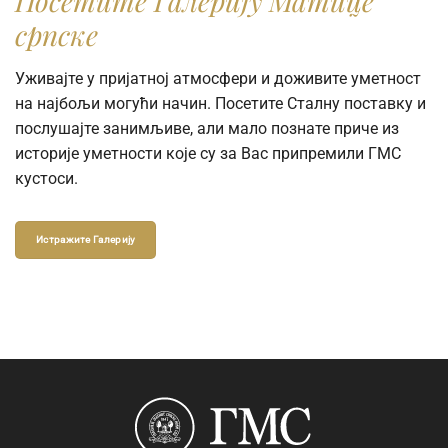
Посетите Галерију Матице
српске
Уживајте у пријатној атмосфери и доживите уметност
на најбољи могући начин. Посетите Сталну поставку и
послушајте занимљиве, али мало познате приче из
историје уметности које су за Вас припремили ГМС
кустоси.
Истражите Галерију