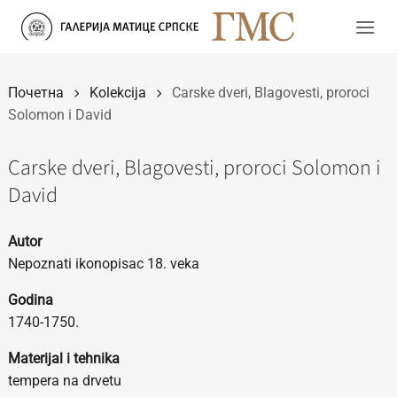
Прескочи
на
садржај
Почетна
Kolekcija
Carske dveri, Blagovesti, proroci
Solomon i David
Carske dveri, Blagovesti, proroci Solomon i
David
Autor
Nepoznati ikonopisac 18. veka
Godina
1740-1750.
Materijal i tehnika
tempera na drvetu