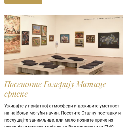
Посетите Галерију Матице
српске
Уживајте у пријатној атмосфери и доживите уметност
на најбољи могући начин. Посетите Сталну поставку и
послушајте занимљиве, али мало познате приче из