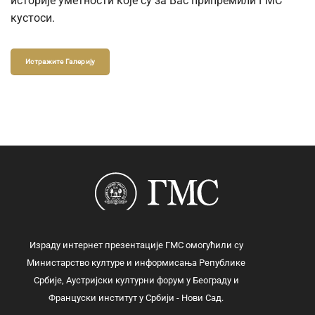
историје уметности које су за Вас припремили ГМС
кустоси.
Истражите Галерију
Израду интернет презентације ГМС омогућили су
Министарство културе и информисања Републике
Србије, Аустријски културни форум у Београду и
Француски институт у Србији - Нови Сад.