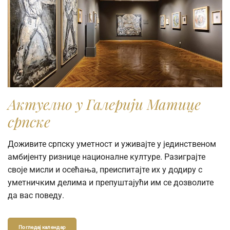
Актуелно у Галерији Матице
српске
Доживите српску уметност и уживајте у јединственом
амбијенту ризнице националне културе. Разиграјте
своје мисли и осећања, преиспитајте их у додиру с
уметничким делима и препуштајући им се дозволите
да вас поведу.
Погледај календар