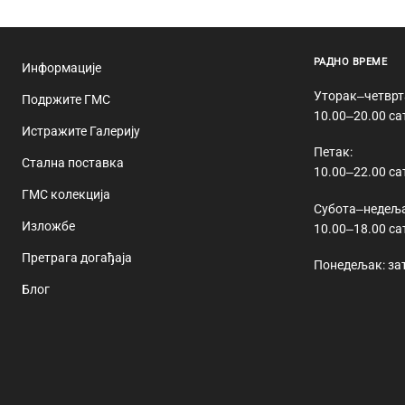
РАДНО ВРЕМЕ
Информације
Уторак‒четврт
Подржите ГМС
10.00‒20.00 са
Истражите Галерију
Петак:
Стална поставка
10.00‒22.00 са
ГМС колекција
Субота‒недеља
Изложбе
10.00‒18.00 са
Претрага догађаја
Понедељак: за
Блог