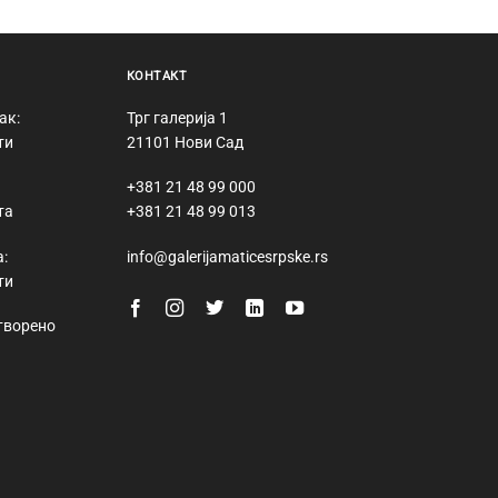
КОНТАКТ
ак:
Трг галерија 1
ти
21101 Нови Сад
+381 21 48 99 000
та
+381 21 48 99 013
:
info@galerijamaticesrpske.rs
ти
творено