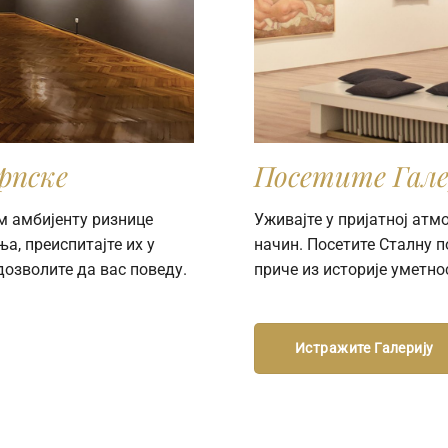
рпске
Посетите Гале
м амбијенту ризнице
Уживајте у пријатној ат
а, преиспитајте их у
начин. Посетите Сталну 
дозволите да вас поведу.
приче из историје уметно
Истражите Галерију