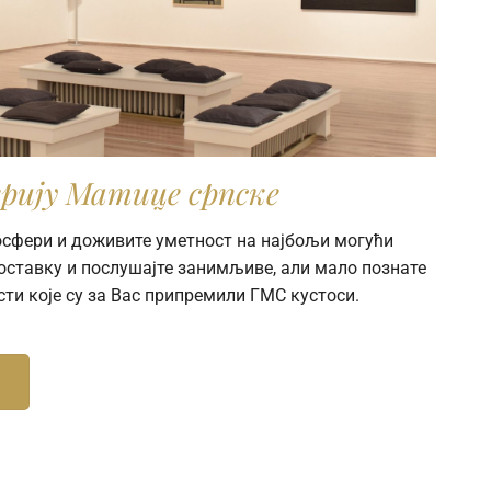
рију Матице српске
мосфери и доживите уметност на најбољи могући
поставку и послушајте занимљиве, али мало познате
сти које су за Вас припремили ГМС кустоси.