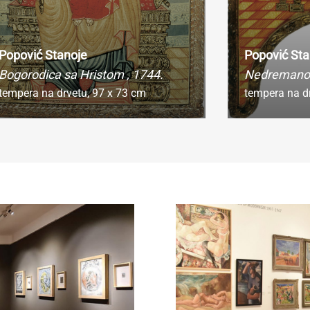
Popović Stanoje
Popović Sta
Bogorodica sa Hristom
, 1744.
Nedremano
tempera na drvetu,
97 x 73 cm
tempera na d