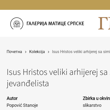
Прескочи
на
садржај
Почетна
Kolekcija
Isus Hristos veliki arhijerej sa s
Isus Hristos veliki arhijerej 
jevanđelista
Autor
Zbirka u okvi
Popović Stanoje
slikarstvo