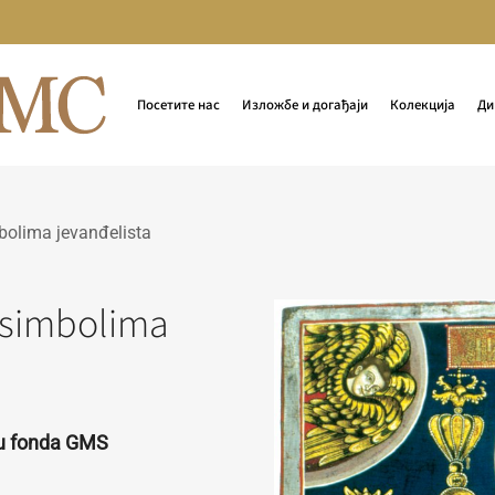
Посетите нас
Изложбе и догађаји
Колекција
Ди
imbolima jevanđelista
sa simbolima
ru fonda GMS