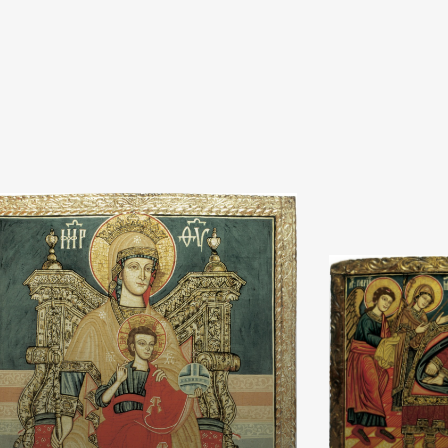
rodukovanja u naučne, stručne ili komercijalne svrhe, molimo va
popunite online Zahtev za izdavanje digitalne fotografije.