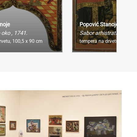
noje
Popović Stanoje
 oko
, 1741.
Sabor arhistratiga Miha
rvetu,
100,5 x 90 cm
tempera na drvetu,
128,5 