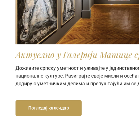
Актуелно у Галерији Матице с
Доживите српску уметност и уживајте у јединствено
националне културе. Разиграјте своје мисли и осећањ
додиру с уметничким делима и препуштајући им се 
Погледај календар