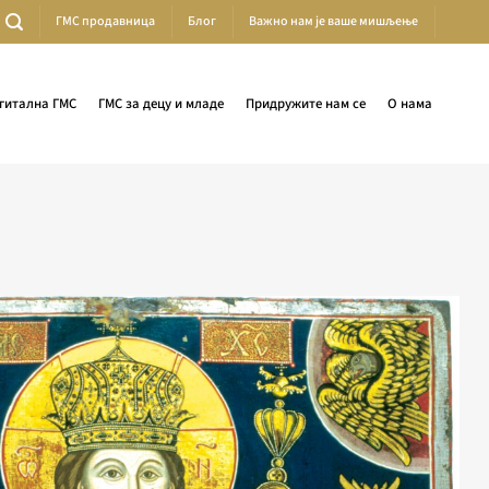
ГМС продавница
Блог
Важно нам је ваше мишљење
гитална ГМС
ГМС за децу и младе
Придружите нам се
О нама