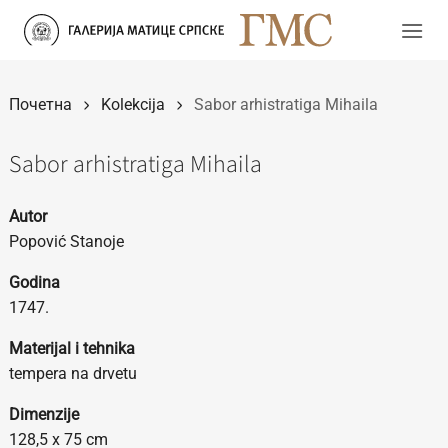
Прескочи
на
садржај
Почетна
Kolekcija
Sabor arhistratiga Mihaila
Sabor arhistratiga Mihaila
Autor
Popović Stanoje
Godina
1747.
Materijal i tehnika
tempera na drvetu
Dimenzije
128,5 x 75 cm