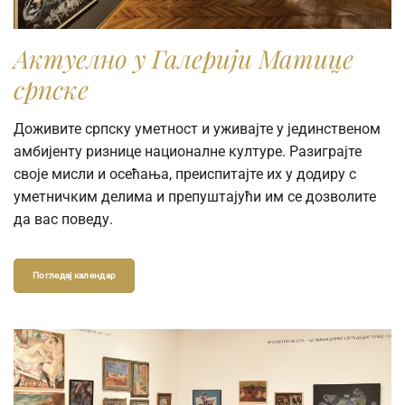
Актуелно у Галерији Матице
српске
Доживите српску уметност и уживајте у јединственом
амбијенту ризнице националне културе. Разиграјте
своје мисли и осећања, преиспитајте их у додиру с
уметничким делима и препуштајући им се дозволите
да вас поведу.
Погледај календар