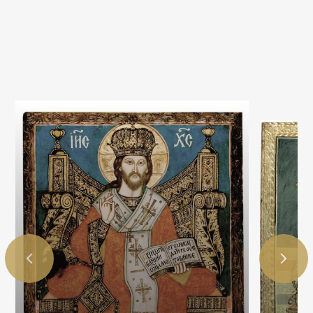
Ukoliko fotografiju koristite u obrazovne svrhe i
odgovara vam rezolucija od 720 piksela širine (72dpi),