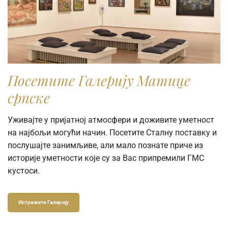
Посетите Галерију Матице
српске
Уживајте у пријатној атмосфери и доживите уметност
на најбољи могући начин. Посетите Сталну поставку и
послушајте занимљиве, али мало познате приче из
историје уметности које су за Вас припремили ГМС
кустоси.
Истражите Галерију