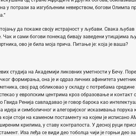
ина у потрази за изгубљеним неверством, богови Олимпа п
а.“
тојању да покаже своју истрајност у љубави. Свака љубав 
е. Чак и сами богови понекад бивају заведени утицајима љу
тника, ово је била моја прича. Питање је: која је ваша?
евих студија на Академији ликовних уметности у Бечу. Пор
чког формирања, она је и одраз личних афинитета уметник
метника, свој рад обликовао у складу с потребама средине
 стекао у европским центрима кроз образовање и контакт с
о Гвида Ренија савладавао је говор барока као интелектуа
а идеја и симболичног и алегоријског исказивања порука 
који стоји на каменом постаменту на којем је исписанo A
иреним крилима, у ставу контрапоста. У десној руци прис
остамент. Иза леђа се види део тоболца чији је горњи део 