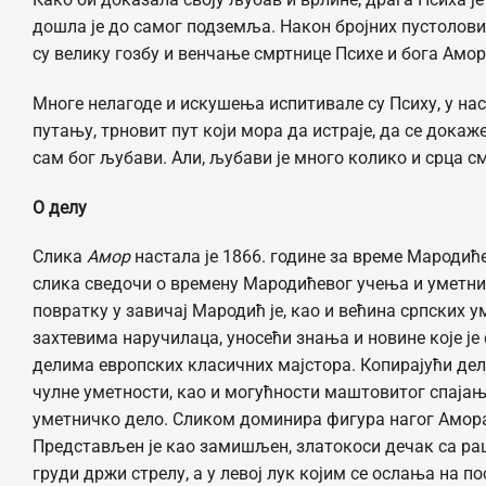
дошла је до самог подземља. Након бројних пустолов
су велику гозбу и венчање смртнице Психе и бога Амор
Многе нелагоде и искушења испитивале су Психу, у нас
путању, трновит пут који мора да истраје, да се докаж
сам бог љубави. Али, љубави је много колико и срца смр
О делу
Слика
Амор
настала је 1866. године за време Мародић
слика сведочи о времену Мародићевог учења и уметни
повратку у завичај Мародић је, као и већина српских у
захтевима наручилаца, уносећи знања и новине које је
делима европских класичних мајстора. Копирајући дел
чулне уметности, као и могућности маштовитог спајањ
уметничко дело. Сликом доминира фигура нагог Амора 
Представљен је као замишљен, златокоси дечак са раш
груди држи стрелу, а у левој лук којим се ослања на п