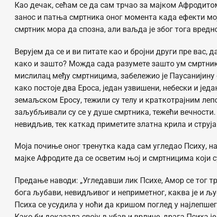
Као дечак, сећам се да сам трчао за мајком Афродитом
занос и патња смртника оног момента када ефекти мој
смртник мора да спозна, али ваљда је због тога вредно
Верујем да се и ви питате као и бројни други пре вас, д
како и зашто? Можда сада разумете зашто ум смртника
мислилац међу смртницима, забележио је Паусанијину б
како постоје два Ероса, један узвишени, небески и јед
земаљском Еросу, тежили су телу и краткотрајним леп
заљубљивали су се у душе смртника, тежећи вечности. Љу
невидљив, тек каткад приметите златна крила и струј
Моја почиње оног тренутка када сам угледао Психу, н
мајке Афродите да се осветим њој и смртницима који 
Предање наводи: „Угледавши лик Психе, Амор се тог т
бога љубави, невидљивог и неприметног, каква је и љу
Психа се усудила у ноћи да кришом поглед у најлепше
Како би доказала своју љубав и врлине, драга Психа ј