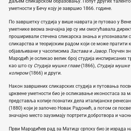
даљем сликарском образовању. Попут других талентов
уметности у Бечу коју је завршио 1866. године.
По завршетку студија у више наврата је путовао у Вене
уметнике веома значајна јер су им омогућавала дирек
проширивали стечена сликарска знања и упознавали с
сликарства и теоријским радом који се може пратити к
објављивани у часописима
Застава
и
Јавор
. Поучен з
Мародић је осликао велик број студија инспирисаних
као што су
Студија мушке главе
(1866),
Студија мушке
колиром
(1866) и други.
Након завршених сликарских студија и путовања посве
црквене уметности био је осликавање иконостаса за м
представља копије познатих дела италијанске ренесан
(1880) који је започео Новак Радонић, а потом се пос
значајно место заузимају портрети добротвора и часн
Први Мародићев рад за Матицу српску био је израда