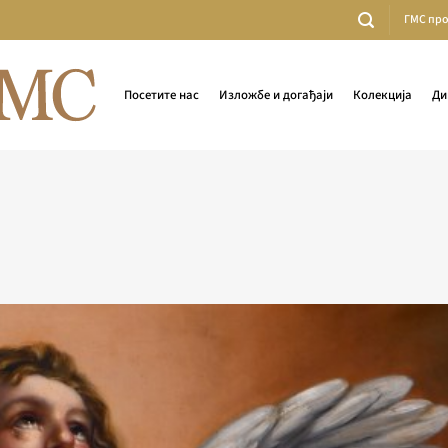
ГМС пр
Посетите нас
Изложбе и догађаји
Колекција
Ди