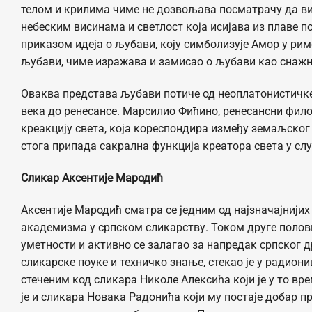
телом и крилима чиме не дозвољава посматрачу да вид
небеским висинама и светлост која исијава из плаве 
приказом идеја о љубави, коју симболизује Амор у рим
љубави, чиме изражава и замисао о љубави као снажно
Oваква представа љубави потиче од неоплатонистичке 
века до ренесансе. Марсилио Фићино, ренесансни фило
креакцију света, која кореспондира између земаљског и
стога припада сакрална функција креатора света у сл
Сликар
Аксентије Мародић
Аксентије Мародић сматра се једним од најзначајнијих 
академизма у српском сликарству. Током друге половин
уметности и активно се залагао за напредак српског
сликарске поуке и техничко знање, стекао је у радион
стеченим код сликара Николе Алексића који је у то вр
је и сликара Новака Радонића који му постаје добар пр