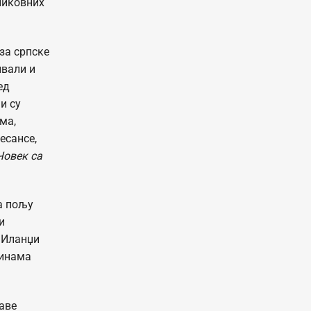
ликовних
 за српске
ивали и
ед
и су
ма,
есансе,
Човек са
а пољу
и
 Иланџи
бинама
аве