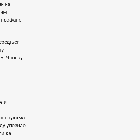
ен ка
вим
и профане
 средњег
ту
ту. Човеку
е и
е
ио поукама
оду упознао
ли ка