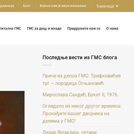
одавница
Блог
Важно нам је ваше мишљење
Ћирилица
гитална ГМС
ГМС за децу и младе
Придружите нам се
О нама
Последње вести из ГМС блога
Приче из депоа ГМС: Трифковићев
трг – породица Огњановић
Мирослава Сандић, Букет II, 1976.
Огледало из неког другог времена:
Пронађите вашег двојника на
делима у ГМС!
Лазар Вујаклија: четири