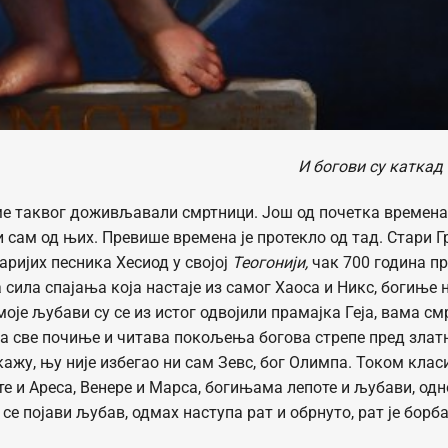
И богови су каткад
 ме таквог доживљавали смртници. Још од почетка времена
 сам од њих. Превише времена је протекло од тад. Стари Г
аријих песника Хесиод у својој
Теогонији,
чак 700 година пр
сила спајања која настаје из самог Хаоса и Никс, богиње 
 моје љубави су се из истог одвојили прамајка Геја, вама с
ада све почиње и читава покољења богова стрепe пред зла
ажу, њу није избегао ни сам Зевс, бог Олимпа. Током клас
е и Ареса, Венере и Марса, богињама лепоте и љубави, од
 се појави љубав, одмах наступа рат и обрнуто, рат је борб