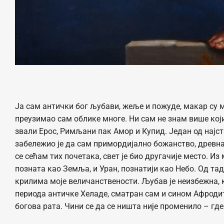
Ја сам антички бог љубави, жеље и пожуде, макар су
преузимао сам облике многе. Ни сам не знам више који
звали Ерос, Римљани пак Амор и Купид. Један од најст
забележио је да сам примордијално божанство, древна 
се сећам тих почетака, свет је био другачије место. Из
позната као Земља, и Уран, познатији као Небо. Од т
крилима моје величанствености. Љубав је неизбежна, к
периода античке Хеладе, сматран сам и сином Афродит
богова рата. Чини се да се ништа није променило – где