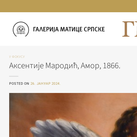
Прескочи
на
садржај
У ФОКУСУ
Аксентије Мародић, Амор, 1866.
POSTED ON
26. ЈАНУАР 2024.