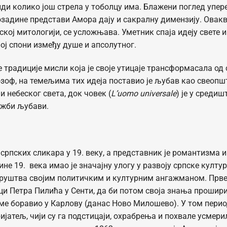
и колико још стрела у тоболцу има. Блажени поглед упер
позадине представи Амора дају и сакралну димензију. Овак
ској митологији, се усложњава. Уметник спаја идеју свете 
ј спони између душе и апсолутног.
традиције мисли која je своје утицаје трансформасала од
зоф, на темељима тих идеја поставио је љубав као свеопш
 небеског света, док човек (
L’uomo universale
) је у средиш
ужби љубави.
српских сликара у 19. веку, а представник је романтизма и
е 19. века имао је значајну улогу у развоју српске култур
 друштва својим политичким и културним ангажманом. Прв
ици Петра Пилића у Сенти, да би потом своја знања прошир
еме боравио у Карлову (данас Ново Милошево). У том пери
ијатељ, чији су га подстицаји, охрабрења и похвале усмери