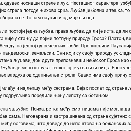
, одувек носивши стреле и лук. Несташног карактера, узбу
их стрела погоде њихова срца. Љубав је болна и тешка, то
 борити се. То сам научио и од мајке и оца.
а ли постоји једна љубав, права љубав, да ли је иста, да ли 
 није у стању да појми потпуну природу Ероса? Платон, в
еседу, на једној од вечерњих гозби. Проницљиви Паусанија
ан пандемоски, земаљски. Они који су своју природу усклад
отама љубави, док други препознавши небеског Ероса као с
бав је многострука, тешко јој је ухватити нит, а Ерос увек
ање ваздуха од одапињања стрела. Свако има своју причу 
ајмлађу и најлепшу међу сестрама. Бејах послат од стране
су подругљиво поредили њену лепоту са богињом.
рена заљубио. Психа, ретка међу смртницама није могла да
бав сама. Наговарана и застрашивана од стране сујетних с
г међу боговима, што доведе до непоштовања божанских з
е искушана од стране Афродите и других богова, обилазивши