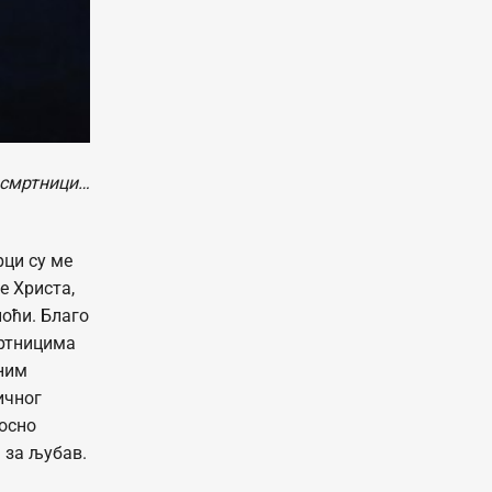
 смртници…
рци су ме
е Христа,
ноћи. Благо
мртницима
тним
ичног
носно
а за љубав.