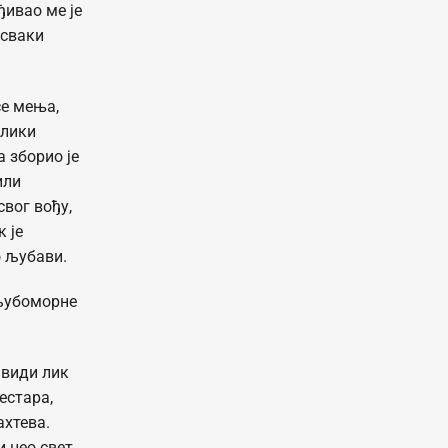
ђивао ме је
 сваки
се мења,
елики
 зборио је
или
вог вођу,
 је
о љубави.
 љубоморне
 види лик
естара,
ахтева.
 цео свет,