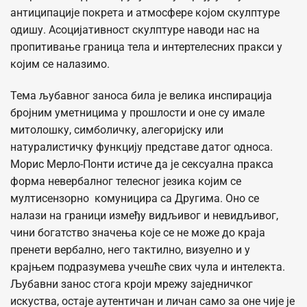
антиципације покрета и атмосфере којом скулптуре
одишу. Асоцијативност скулптуре наводи нас на
пропитивање граница тела и интертелесних пракси у
којим се налазимо.
Тема љубавног заноса била је велика инспирација
бројним уметницима у прошлости и оне су имале
митолошку, симболичку, алегоријску или
натуралистичку функцију представе датог односа.
Морис Мерло-Понти истиче да је сексуална пракса
форма невербалног телесног језика којим се
мултисензорно комуницира са Другима. Оно се
налази на граници између видљивог и невидљивог,
чини богатство значења које се не може до краја
пренети вербално, него тактилно, визуелно и у
крајњем подразумева учешће свих чула и интелекта.
Љубавни занос стога кроји мрежу заједничког
искуства, остаје аутентичан и личан само за оне чије је