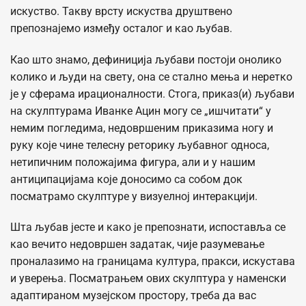
искуство. Такву врсту искуства друштвено
препознајемо између осталог и као љубав.
Као што знамо, дефиниција љубави постоји онолико
колико и људи на свету, она се стално мења и неретко
је у сферама ирационалности. Стога, приказ(и) љубави
на скулптурама Иванке Ацин могу се „ишчитати“ у
немим погледима, недовршеним приказима ногу и
руку које чине телесну реторику љубавног односа,
нетипичним положајима фигура, али и у нашим
антиципацијама које доносимо са собом док
посматрамо скулптуре у визуелној интеракцији.
Шта љубав јесте и како је препознати, испоставља се
као вечито недовршен задатак, чије разумевање
проналазимо на границама култура, пракси, искустава
и уверења. Посматрањем ових скулптура у наменски
адаптираном музејском простору, треба да вас