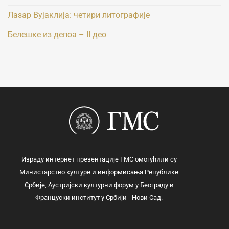
Лазар Вујаклија: четири литографије
Белешке из депоа – II део
Израду интернет презентације ГМС омогућили су
Министарство културе и информисања Републике
Србије, Аустријски културни форум у Београду и
Француски институт у Србији - Нови Сад.