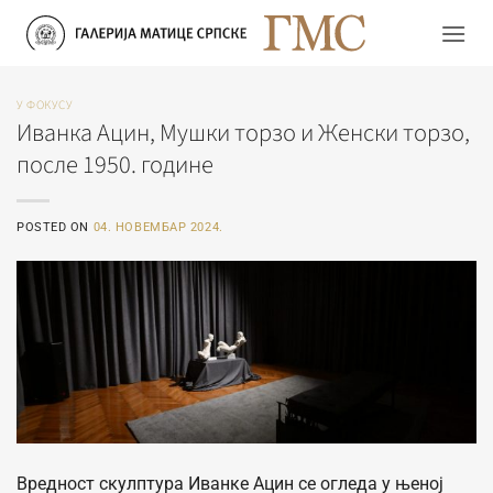
Прескочи
на
садржај
У ФОКУСУ
Иванка Ацин, Мушки торзо и Женски торзо,
после 1950. године
POSTED ON
04. НОВЕМБАР 2024.
Вредност скулптура Иванке Ацин се огледа у њеној