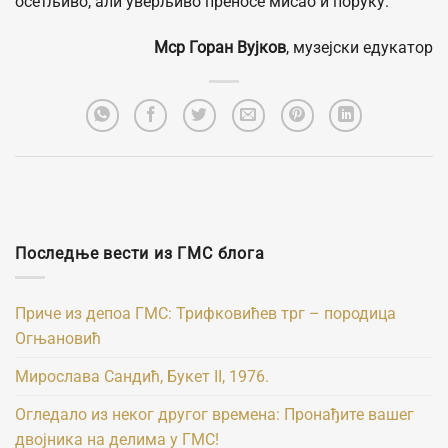
осетљиво, али уверљиво преносе мисао и поруку.
Мср Горан Вујков
, музејски едукатор
Последње вести из ГМС блога
Приче из депоа ГМС: Трифковићев трг – породица
Огњановић
Мирослава Сандић, Букет II, 1976.
Огледало из неког другог времена: Пронађите вашег
двојника на делима у ГМС!