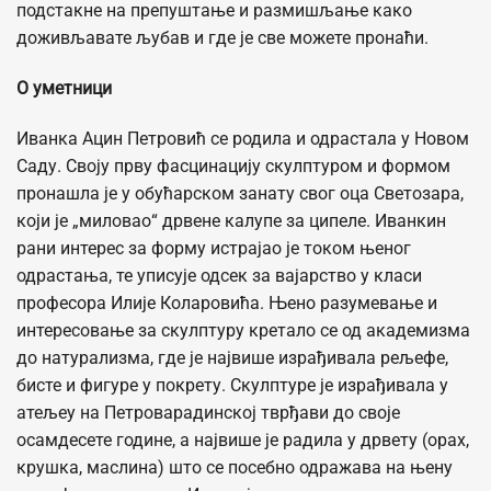
подстакне на препуштање и размишљање како
доживљавате љубав и где је све можете пронаћи.
О уметници
Иванка Ацин Петровић се родила и одрастала у Новом
Саду. Своју прву фасцинацију скулптуром и формом
пронашла је у обућарском занату свог оца Светозара,
који је „миловао“ дрвене калупе за ципеле. Иванкин
рани интерес за форму истрајао је током њеног
одрастања, те уписује одсек за вајарство у класи
професора Илије Коларовића. Њено разумевање и
интересовање за скулптуру кретало се од академизма
до натурализма, где је највише израђивала рељефе,
бисте и фигуре у покрету. Скулптуре је израђивала у
атељеу на Петроварадинској тврђави до своје
осамдесете године, а највише је радила у дрвету (орах,
крушка, маслина) што се посебно одражава на њену