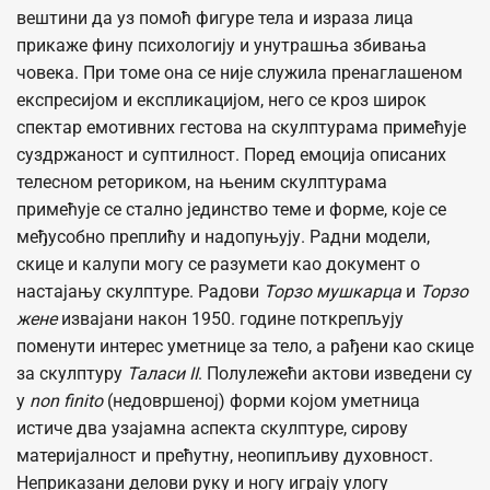
вештини да уз помоћ фигуре тела и израза лица
прикаже фину психологију и унутрашња збивања
човека. При томе она се није служила пренаглашеном
експресијом и експликацијом, него се кроз широк
спектар емотивних гестова на скулптурама примећује
суздржаност и суптилност. Поред емоција описаних
телесном реториком, на њеним скулптурама
примећује се стално јединство теме и форме, које се
међусобно преплићу и надопуњују. Радни модели,
скице и калупи могу се разумети као документ о
настајању скулптуре. Радови
Торзо мушкарца
и
Торзо
жене
извајани након 1950. године поткрепљују
поменути интерес уметнице за тело, а рађени као скице
за скулптуру
Таласи
II
. Полулежећи актови изведени су
у
non finito
(недовршеној) форми којом уметница
истиче два узајамна аспекта скулптуре, сирову
материјалност и прећутну, неопипљиву духовност.
Неприказани делови руку и ногу играју улогу