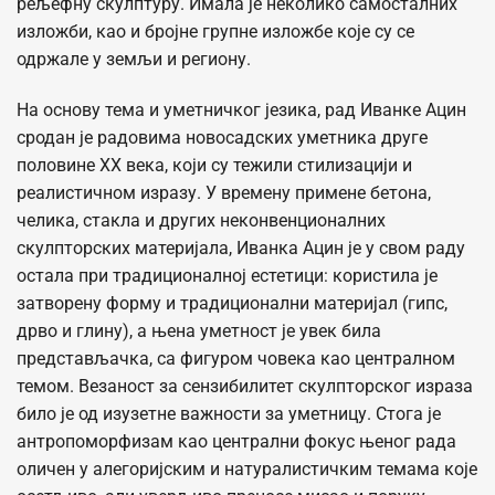
рељефну скулптуру. Имала је неколико самосталних
изложби, као и бројне групне изложбе које су се
одржале у земљи и региону.
На основу тема и уметничког језика, рад Иванке Ацин
сродан је радовима новосадских уметника друге
половине XX века, који су тежили стилизацији и
реалистичном изразу. У времену примене бетона,
челика, стакла и других неконвенционалних
скулпторских материјала, Иванка Ацин је у свом раду
остала при традиционалној естетици: користила је
затворену форму и традиционални материјал (гипс,
дрво и глину), а њена уметност је увек била
представљачка, са фигуром човека као централном
темом. Везаност за сензибилитет скулпторског израза
било је од изузетне важности за уметницу. Стога је
антропоморфизам као централни фокус њеног рада
оличен у алегоријским и натуралистичким темама које