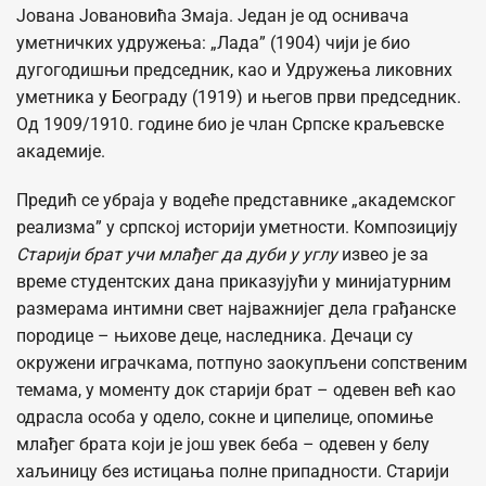
Јована Јовановића Змаја. Један је од оснивача
уметничких удружења: „Лада” (1904) чији је био
дугогодишњи председник, као и Удружења ликовних
уметника у Београду (1919) и његов први председник.
Од 1909/1910. године био је члан Српске краљевске
академије.
Предић се убраја у водеће представнике „академског
реализма” у српској историји уметности. Композицију
Старији брат учи млађег да дуби у углу
извео је за
време студентских дана приказујући у минијатурним
размерама интимни свет најважнијег дела грађанске
породице – њихове деце, наследника. Дечаци су
окружени играчкама, потпуно заокупљени сопственим
темама, у моменту док старији брат – одевен већ као
одрасла особа у одело, сокне и ципелице, опомиње
млађег брата који је још увек беба – одевен у белу
хаљиницу без истицања полне припадности. Старији