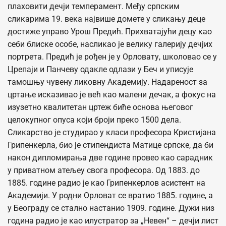
плаховити дечји темперамент. Међу српским
сликарима 19. века највише домете у сликању деце
достиже управо Урош Предић. Прихватајући децу као
себи блиске особе, насликао је велику галерију дечјих
портрета. Предић је рођен је у Орловату, школовао се у
Црепаји и Панчеву одакле одлази у Беч и уписује
тамошњу чувену ликовну Академију. Надареност за
цртање исказивао је већ као малени дечак, а фокус на
изузетно квалитетан цртеж биће основа његовог
целокупног опуса који броји преко 1500 дела.
Сликарство је студирао у класи професора Кристијана
Грипенкерла, био је стипендиста Матице српске, да би
након дипломирања две године провeo као сарадник
у приватном атељеу свога професора. Од 1883. до
1885. године радио је као Грипенкерлов асистент на
Академији. У родни Орловат се вратио 1885. године, а
у Београду се стално настанио 1909. године. Дужи низ
година радио је као илустратор за „Невен“ – дечји лист