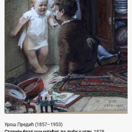
Урош Предић (1857–1953)
Старији брат учи млађег да дуби у углу
, 1878.