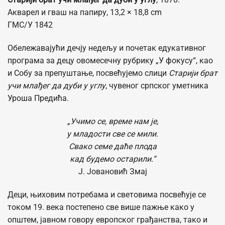
Акварел и гваш на папиру, 13,2 × 18,8 cm
ГМС/У 1842
Обележавајући дечју недељу и почетак едукативног
програма за децу овомесечну рубрику „У фокусу“, као
и Собу за препуштање, посвећујемо слици
Старији брат
учи млађег да дуби у углу
, чувеног српског уметника
Уроша Предића.
„Учимо се, време нам је,
у младости све се мили.
Свако семе даће плода
кад будемо остарили.“
Ј. Јовановић Змај
Деци, њиховим потребама и световима посвећује се
током 19. века постепено све више пажње како у
општем, јавном говору европског грађанства, тако и