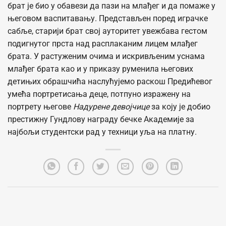
брат је био у обавези да пази на млађег и да помаже у
његовом васпитавању. Представљен поред играчке
сабље, старији брат свој ауторитет увежбава гестом
подигнутог прста над расплаканим лицем млађег
брата. У растуженим очима и искривљеним уснама
млађег брата као и у приказу руменила његових
детињих обрашчића наслућујемо раскош Предићевог
умећа портретисања деце, потпуно изражену на
портрету његове
Надурене девојчице
за коју је добио
престижну Гундлову награду бечке Академије за
најбољи студентски рад у техници уља на платну.