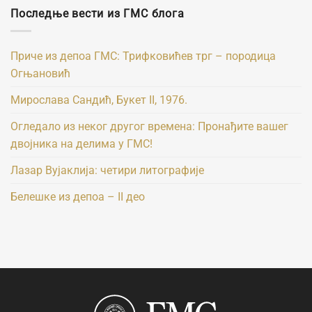
Последње вести из ГМС блога
Приче из депоа ГМС: Трифковићев трг – породица
Огњановић
Мирослава Сандић, Букет II, 1976.
Огледало из неког другог времена: Пронађите вашег
двојника на делима у ГМС!
Лазар Вујаклија: четири литографије
Белешке из депоа – II део