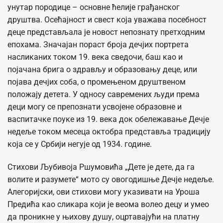
унутар породице – основне ћелије грађанског
друштва. Осећајност и свест која уважава посебност
деце представљала је новост непознату претходним
епохама. Значајан пораст броја дечјих портрета
насликаних током 19. века сведочи, баш као и
појачана брига о здрављу и образовању деце, или
појава дечјих соба, о промењеном друштвеном
положају детета. У односу савремених људи према
деци могу се препознати усвојене образовне и
васпитачке поуке из 19. века док обележавање Дечје
недеље током месеца октобра представља традицију
која се у Србији негује од 1934. године.
Стихови Љубивоја Ршумовића „Дете је дете, да га
волите и разумете“ мото су овогодишње Дечје недеље.
Алегоријски, ови стихови могу указивати на Уроша
Предића као сликара који је веома волео децу и умео
да проникне у њихову душу, оцртавајући на платну