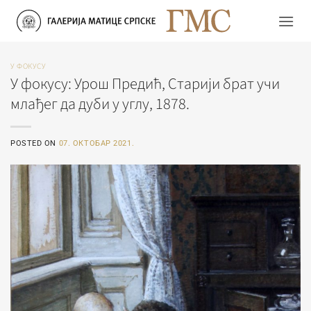
Прескочи
на
садржај
У ФОКУСУ
У фокусу: Урош Предић, Старији брат учи
млађег да дуби у углу, 1878.
POSTED ON
07. ОКТОБАР 2021.