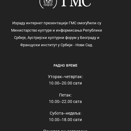
Израду интернет презентације ГМС омогућили су
Министарство културе и информисања Републике
Србије, Аустријски културни форум у Београду и
Француски институт у Србији - Нови Сад.
РАДНО ВРЕМЕ
Уторак‒четвртак:
10.00‒20.00 сати
Петак:
10.00‒22.00 сата
Субота‒недеља:
10.00‒18.00 сати