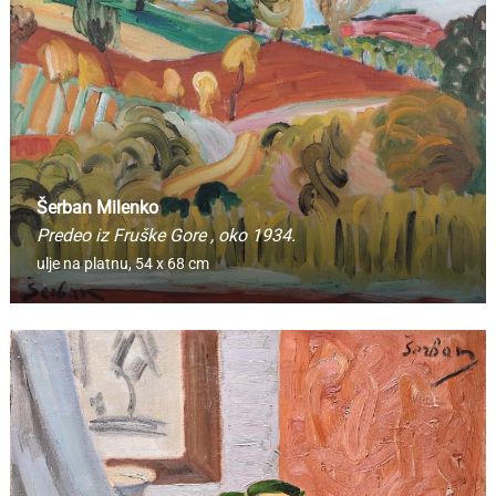
Šerban Milenko
Predeo iz Fruške Gore
, oko 1934.
ulje na platnu,
54 x 68 cm