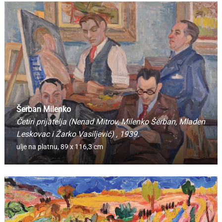
Šerban Milenko
Četiri prijatelja (Nenad Mitrov, Milenko Šerban, Mladen
Leskovac i Žarko Vasiljević)
, 1939.
ulje na platnu,
89 x 116,3 cm