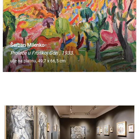
Šerban Milenko
Proleće u Fruškoj Gori
, 1933.
ulje na platnu,
49,7 x 66,5 cm