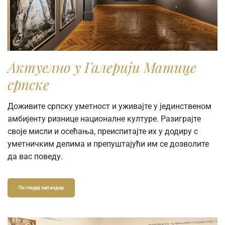
Актуелно у Галерији Матице
српске
Доживите српску уметност и уживајте у јединственом
амбијенту ризнице националне културе. Разиграјте
своје мисли и осећања, преиспитајте их у додиру с
уметничким делима и препуштајући им се дозволите
да вас поведу.
Погледај календар