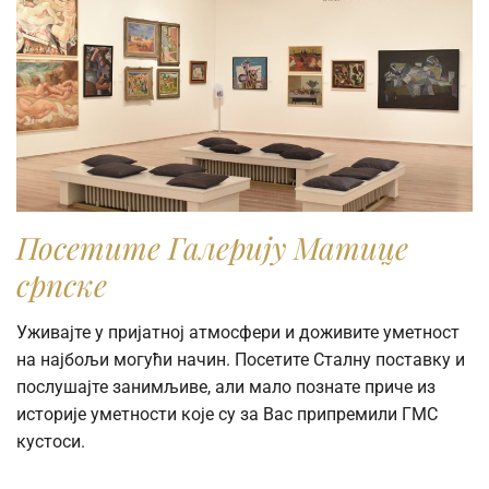
Посетите Галерију Матице
српске
Уживајте у пријатној атмосфери и доживите уметност
на најбољи могући начин. Посетите Сталну поставку и
послушајте занимљиве, али мало познате приче из
историје уметности које су за Вас припремили ГМС
кустоси.