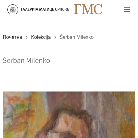
Прескочи
на
садржај
Почетна
Kolekcija
Šerban Milenko
Šerban Milenko