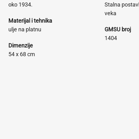
oko 1934.
Stalna postav
veka
Materijal i tehnika
ulje na platnu
GMSU broj
1404
Dimenzije
54 x 68 cm