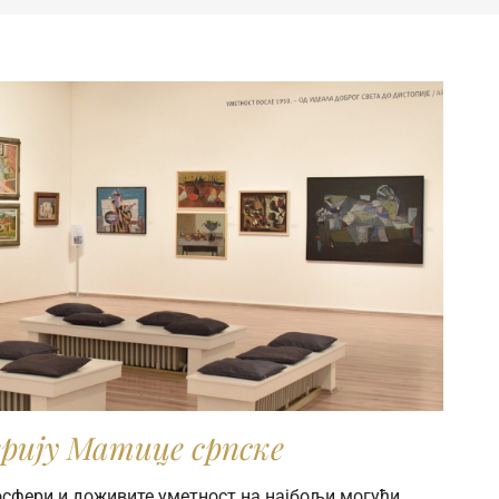
рију Матице српске
мосфери и доживите уметност на најбољи могући