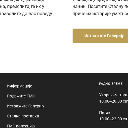
а, преиспитајте их у
начин. Посетите Сталну 
дозволите да вас поведу.
приче из историје уметно
Истражите Галерију
РАДНО ВРЕМЕ
Информације
Уторак‒четврт
Подржите ГМС
10.00‒20.00 са
Истражите Галерију
Петак:
Стална поставка
10.00‒22.00 са
ГМС колекција