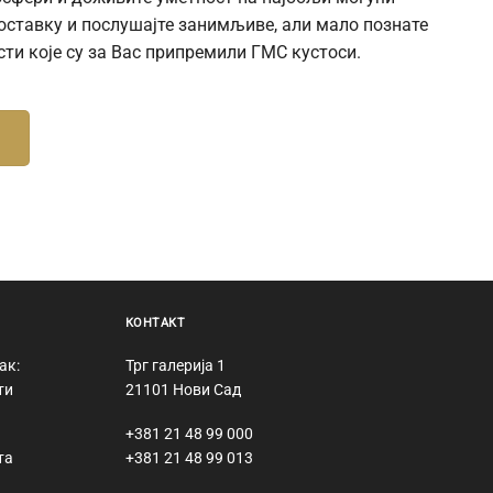
поставку и послушајте занимљиве, али мало познате
сти које су за Вас припремили ГМС кустоси.
КОНТАКТ
ак:
Трг галерија 1
ти
21101 Нови Сад
+381 21 48 99 000
та
+381 21 48 99 013