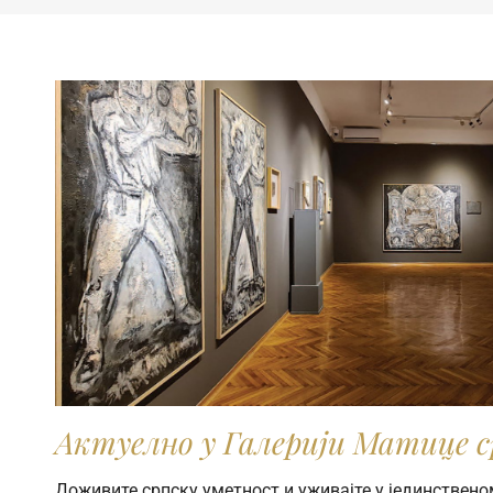
Актуелно у Галерији Матице с
Доживите српску уметност и уживајте у јединствено