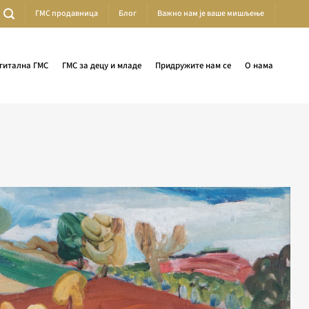
ГМС продавница
Блог
Важно нам је ваше мишљење
гитална ГМС
ГМС за децу и младе
Придружите нам се
О нама