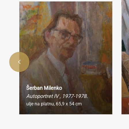
Ukoli
720 pik
Ukol
rep
Šerban Milenko
Autoportret IV
, 1977-1978.
ulje na platnu,
65,9 x 54 cm