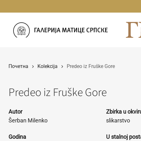
Прескочи
на
садржај
Почетна
Kolekcija
Predeo iz Fruške Gore
Predeo iz Fruške Gore
Autor
Zbirka u okvi
Šerban Milenko
slikarstvo
Godina
U stalnoj post