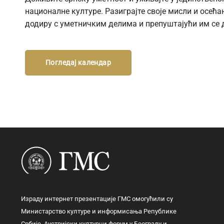
националне културе. Разиграјте своје мисли и осећањ
додиру с уметничким делима и препуштајући им се 
Погледај календар
Израду интернет презентације ГМС омогућили су
Министарство културе и информисања Републике
Србије, Аустријски културни форум у Београду и