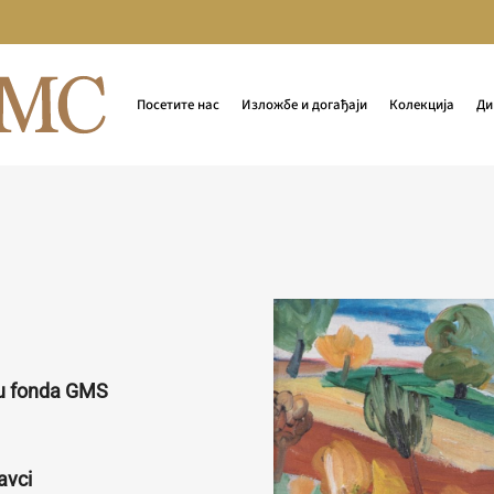
Посетите нас
Изложбе и догађаји
Колекција
Ди
ru fonda GMS
avci