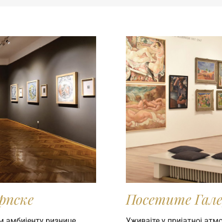
рпске
Посетите Гале
м амбијенту ризнице
Уживајте у пријатној ат