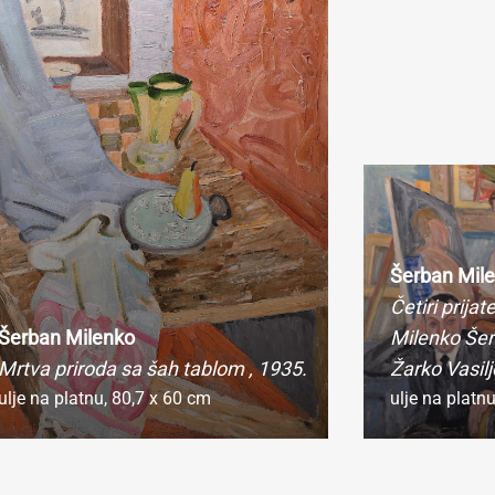
ko fotografiju koristite u obrazovne svrhe i odgovara vam rezoluc
sela širine (72dpi), možete je preuzeti direktno iz pretraživača ko
iko vam je potrebna fotografija visoke rezolucije radi publikovanj
rodukovanja u naučne, stručne ili komercijalne svrhe, molimo va
popunite online Zahtev za izdavanje digitalne fotografije.
Šerban Mil
Četiri prija
Šerban Milenko
Milenko Šer
Mrtva priroda sa šah tablom
, 1935.
Žarko Vasilj
ulje na platnu,
80,7 x 60 cm
ulje na platn