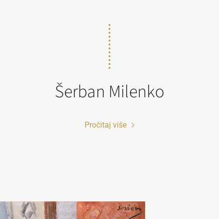
Šerban Milenko
Pročitaj više