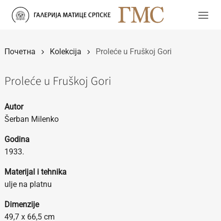
Прескочи
на
садржај
Почетна
Kolekcija
Proleće u Fruškoj Gori
Proleće u Fruškoj Gori
Autor
Šerban Milenko
Godina
1933.
Materijal i tehnika
ulje na platnu
Dimenzije
49,7 x 66,5 cm