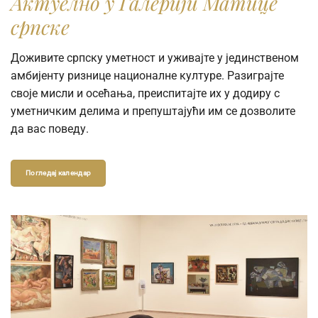
Актуелно у Галерији Матице
српске
Доживите српску уметност и уживајте у јединственом
амбијенту ризнице националне културе. Разиграјте
своје мисли и осећања, преиспитајте их у додиру с
уметничким делима и препуштајући им се дозволите
да вас поведу.
Погледај календар