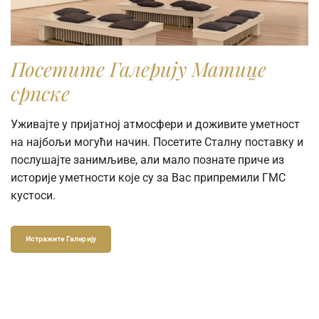
Посетите Галерију Матице
српске
Уживајте у пријатној атмосфери и доживите уметност
на најбољи могући начин. Посетите Сталну поставку и
послушајте занимљиве, али мало познате приче из
историје уметности које су за Вас припремили ГМС
кустоси.
Истражите Галерију