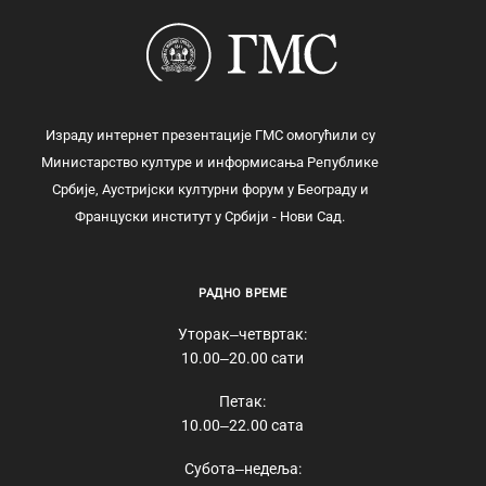
Израду интернет презентације ГМС омогућили су
Министарство културе и информисања Републике
Србије, Аустријски културни форум у Београду и
Француски институт у Србији - Нови Сад.
РАДНО ВРЕМЕ
Уторак‒четвртак:
10.00‒20.00 сати
Петак:
10.00‒22.00 сата
Субота‒недеља: