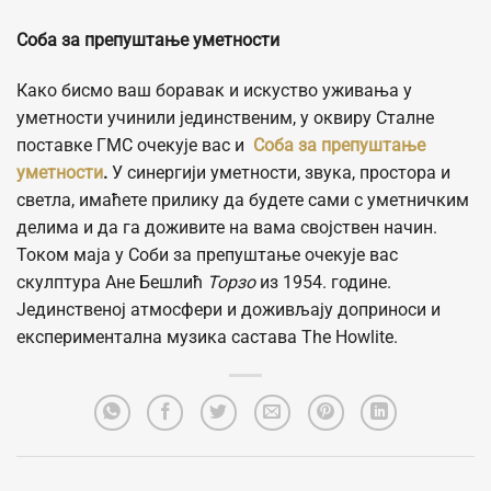
Соба за препуштање уметности
Како бисмо ваш боравак и искуство уживања у
уметности учинили јединственим, у оквиру Сталне
поставке ГМС очекује вас и
Соба за препуштање
уметности
.
У синергији уметности, звука, простора и
светла, имаћете прилику да будете сами с уметничким
делима и да га доживите на вама својствен начин.
Током маја у Соби за препуштање очекује вас
скулптура Ане Бешлић
Торзо
из 1954. године.
Јединственој атмосфери и доживљају доприноси и
експериментална музика састава The Howlite.