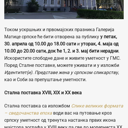
Током ускршњих и првомајских празника Галерија
Матице српске ће бити отворена за публику
у петак,
30. априла
од 10.00 до 18.00 сати
и
уторак, 4. маја од
10.00 до 20.00 сати, док ће 1, 2. и 3. мај бити нерадни
.
Искористите слободне дане и живите уметност у ГМС.
Поред Сталне поставке, можете уживати и у изложби
Идентитет(и). Представе жена у српском сликарству
,
као и Соби за препуштање уметности.
Стална поставка XVIII, XIX и XX века
Стална поставка са изложбом
Слике великих формата
– сведочанства епоха
води вас на путовање кроз
српску уметност од тренутка настанка првих икона
мајстора зографа у XVIII веку па све до модерниста XX