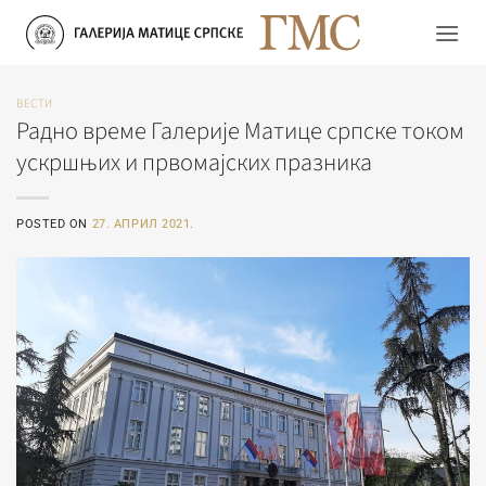
Прескочи
на
садржај
ВЕСТИ
Радно време Галерије Матице српске током
ускршњих и првомајских празника
POSTED ON
27. АПРИЛ 2021.