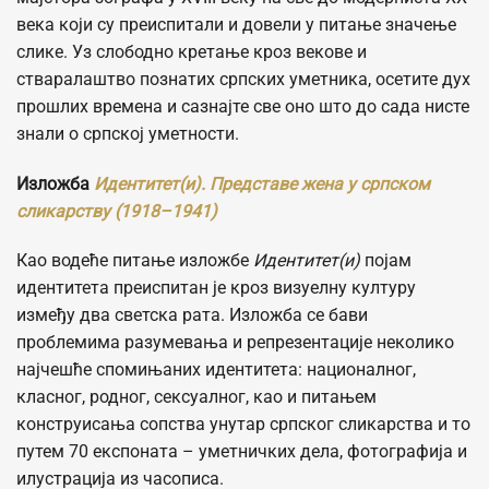
века који су преиспитали и довели у питање значење
слике. Уз слободно кретање кроз векове и
стваралаштво познатих српских уметника, осетите дух
прошлих времена и сазнајте све оно што до сада нисте
знали о српској уметности.
Изложба
Идентитет(и). Представе жена у српском
сликарству (1918–1941)
Као водеће питање изложбе
Идентитет(и)
појам
идентитета преиспитан је кроз визуелну културу
између два светска рата. Изложба се бави
проблемима разумевања и репрезентације неколико
најчешће спомињаних идентитета: националног,
класног, родног, сексуалног, као и питањем
конструисања сопства унутар српског сликарства и то
путем 70 експоната – уметничких дела, фотографија и
илустрација из часописа.