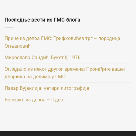
Последње вести из ГМС блога
Приче из депоа ГМС: Трифковићев трг – породица
Огњановић
Мирослава Сандић, Букет II, 1976.
Огледало из неког другог времена: Пронађите вашег
двојника на делима у ГМС!
Лазар Вујаклија: четири литографије
Белешке из депоа – II део