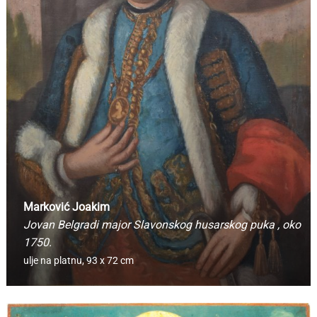
Marković Joakim
Jovan Belgradi major Slavonskog husarskog puka
, oko
1750.
ulje na platnu,
93 x 72 cm