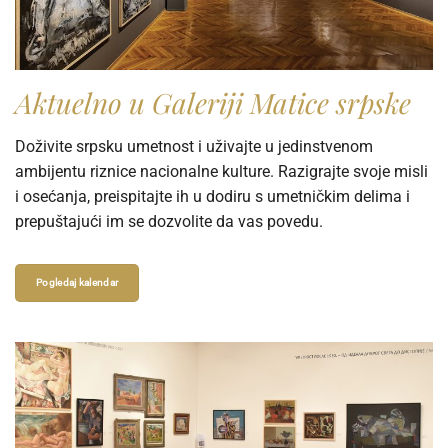
Aktuelno u Galeriji Matice srpske
Doživite srpsku umetnost i uživajte u jedinstvenom
ambijentu riznice nacionalne kulture. Razigrajte svoje misli
i osećanja, preispitajte ih u dodiru s umetničkim delima i
prepuštajući im se dozvolite da vas povedu.
Pogledaj kalendar