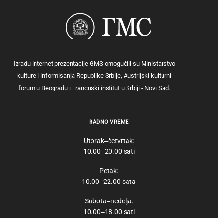
Izradu internet prezentacije GMS omogućili su Ministarstvo
kulture i informisanja Republike Srbije, Austrijski kulturni
forum u Beogradu i Francuski institut u Srbiji - Novi Sad.
RADNO VREME
Utorak‒četvrtak:
10.00‒20.00 sati
Petak:
10.00‒22.00 sata
Subota‒nedelja:
10.00‒18.00 sati