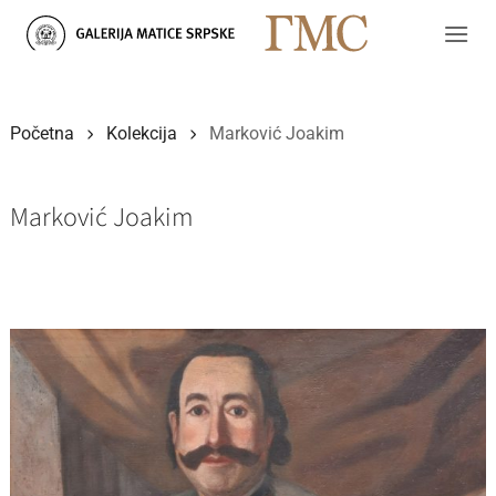
Skip
to
content
Početna
Kolekcija
Marković Joakim
Marković Joakim