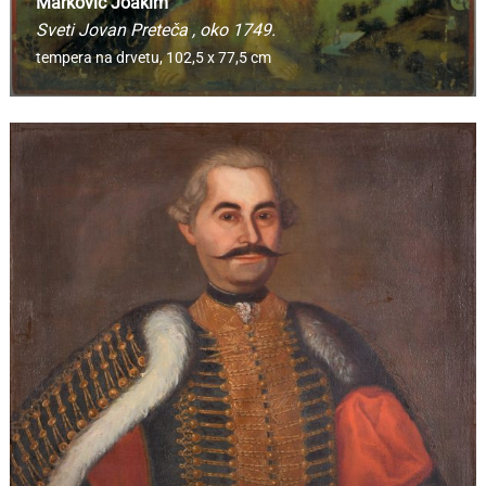
Marković Joakim
Sveti Jovan Preteča
, oko 1749.
tempera na drvetu,
102,5 x 77,5 cm