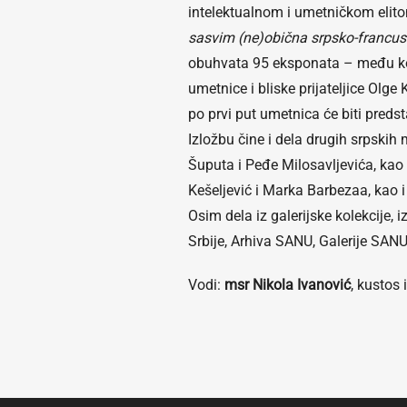
intelektualnom i umetničkom elito
sasvim (ne)obična srpsko-francus
obuhvata 95 eksponata – među koj
umetnice i bliske prijateljice Olge
po prvi put umetnica će biti predsta
Izložbu čine i dela drugih srpski
Šuputa i Peđe Milosavljevića, kao
Kešeljević i Marka Barbezaa, kao i
Osim dela iz galerijske kolekcije, 
Srbije, Arhiva SANU, Galerije SANU 
Vodi:
msr Nikola Ivanović
, kustos 