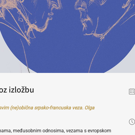
oz izložbu
vim (ne)obična srpsko-francuska veza. Olga
udbinama, međusobnim odnosima, vezama s evropskom