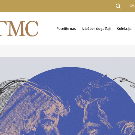
GM
Posetite nas
Izložbe i događaji
Kolekcija