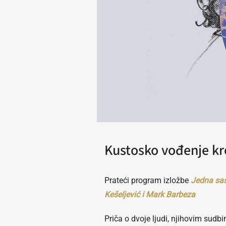
Kustosko vođenje kr
Prateći program izložbe
Jedna sas
Kešeljević i Mark Barbeza
Priča o dvoje ljudi, njihovim s