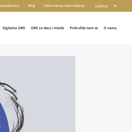
S prodavnica
Blog
Važno nam je vaše mišljenje
Latinica
Digitalna GMS
GMS za decu i mlade
Pridružite nam se
O nama