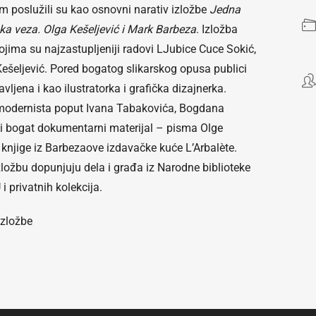
m poslužili su kao osnovni narativ izložbe
Jedna
ka veza. Olga Kešeljević i Mark Barbeza
. Izložba
ima su najzastupljeniji radovi LJubice Cuce Sokić,
 Kešeljević. Pored bogatog slikarskog opusa publici
vljena i kao ilustratorka i grafička dizajnerka.
h modernista poput Ivana Tabakovića, Bogdana
 i bogat dokumentarni materijal – pisma Olge
 knjige iz Barbezaove izdavačke kuće L’Arbalète.
izložbu dopunjuju dela i građa iz Narodne biblioteke
i privatnih kolekcija.
izložbe