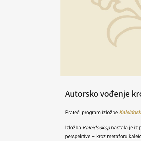
Autorsko vođenje kr
Prateći program izložbe
Kaleidosk
Izložba
Kaleidoskop
nastala je iz 
perspektive – kroz metaforu kalei