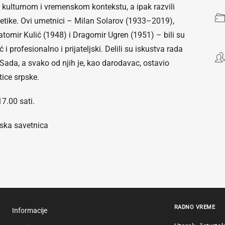
om kulturnom i vremenskom kontekstu, a ipak razvili
oetike. Ovi umetnici – Milan Solarov (1933–2019),
omir Kulić (1948) i Dragomir Ugren (1951) – bili su
i profesionalno i prijateljski. Delili su iskustva rada
ada, a svako od njih je, kao darodavac, ostavio
tice srpske.
17.00 sati.
jska savetnica
RADNO VREME
Informacije