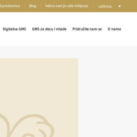
S prodavnica
Blog
Važno nam je vaše mišljenje
Latinica
Digitalna GMS
GMS za decu i mlade
Pridružite nam se
O nama