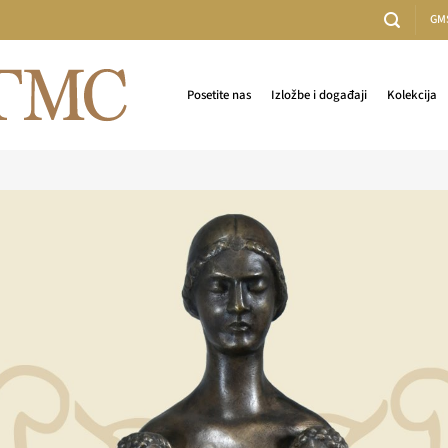
GM
Posetite nas
Izložbe i događaji
Kolekcija