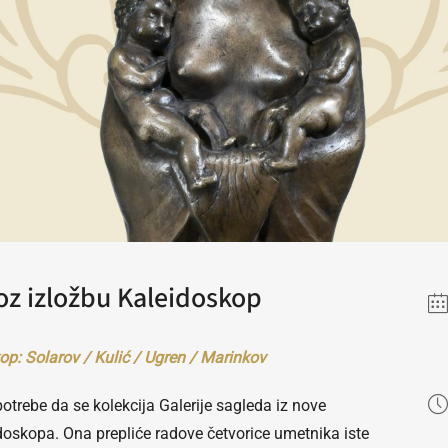
oz izložbu Kaleidoskop
op: Solarov / Kulić / Ugren / Marinkov
potrebe da se kolekcija Galerije sagleda iz nove
doskopa. Ona prepliće radove četvorice umetnika iste