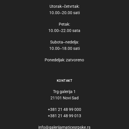
Utorak‒četvrtak:
10.00‒20.00 sati
Petak:
10.00‒22.00 sata
Subota‒nedelja:
10.00‒18.00 sati
Ponedeljak: zatvoreno
KONTAKT
Trg galerija 1
21101 Novi Sad
+381 21 48 99 000
+381 21 48 99 013
info@galerijamaticesrpske.rs