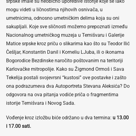
srpske imale su neobično uporedive istorije koje se lako
mogu videti u ličnostima njihovih osnivača, u
umetnicima, odnosno umetničkim delima koja su oni
sakupljali. Koje sve sličnosti možemo prepoznati između
Nacionalnog umetničkog muzeja u Temišvaru i Galerije
Matice srpske kroz priču o slikarima kao što su Teodor Ilić
Češljar, Konstantin Danil i Korneliu LJuba, ili o ikonama
Bogorodice Bezdinske naročito poštovanim na teritoriji
Karlovačke mitropolije. Kako su Žigmond Ormoš i Sava
Tekelija postali svojevrsni “kustosi” ove postavke i zašto
ona podrazumeva dva Autoportreta Stevana Aleksića? Do
odgovora na ova pitanja vodiće priča o fragmentima
istorije Temišvara i Novog Sada.
Vođenje kroz izložbu biće održano u dva termina:
u 13.00
i 17.00 sati.