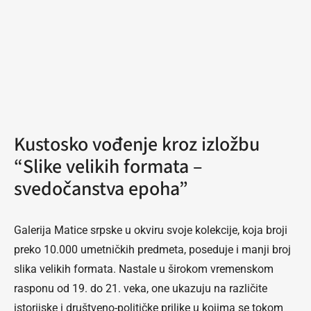
Kustosko vođenje kroz izložbu
“Slike velikih formata –
svedočanstva epoha”
Galerija Matice srpske u okviru svoje kolekcije, koja broji
preko 10.000 umetničkih predmeta, poseduje i manji broj
slika velikih formata. Nastale u širokom vremenskom
rasponu od 19. do 21. veka, one ukazuju na različite
istorijske i društveno-političke prilike u kojima se tokom