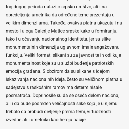
tog dugog perioda nalazilo srpsko društvo, ali i na
opredeljenja umetnika da određene teme prezentuju u
velikim dimenzijama. Takođe, ovakva platna ukazuju i na
mesto i ulogu Galerije Matice srpske kako u formiranju,
tako i u očuvanju nacionalnog identiteta, jer su slike
monumentalnih dimenzija uglavnom imale angažovanu
funkciju. Veliki formati slikani su za javnost te ih odlikuje
monumentalnost koje su u službi buđenja patriotskih
emocija građana. S obzirom da su slikane s idejom
iskazivanja nacionalnih ideja, često su veličinom platna u
sadejstvu s raskošnim ramovima determinisale
posmatrača. Doprinosile su da se oseća delom naciona,
ali i da bude podređen veličajnosti slike koja je u njemu
trebalo da probudi divljenje prema temi, virtuoznosti
izvedbe ali i umetniku kao heroju nacije.