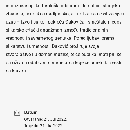
istorizovanoj i kulturološki odabranoj tematici. Istorijska
zbivanja, herojsko i nadljudsko, ali i žrtva kao civilizacijski
uzus – izvori su koji pokreću Đakovića i smeštaju njegov
slikarsko-crtački angažman između tradicionalnih
vrednosti i savremenog trenutka. Pored ljubavi prema
slikarstvu i umetnosti, Đaković proširuje svoje
stvaralaštvo i u domen muzike, te će publika imati prilike
da uživa u odabranim numerama koje će umetnik izvesti
na klaviru.
Datum
Otvaranje: 21. Jul 2022.
Traje do: 21. Jul 2022.