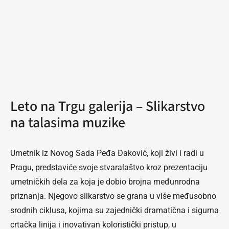
Leto na Trgu galerija – Slikarstvo
na talasima muzike
Umetnik iz Novog Sada Peđa Đaković, koji živi i radi u
Pragu, predstaviće svoje stvaralaštvo kroz prezentaciju
umetničkih dela za koja je dobio brojna međunrodna
priznanja. Njegovo slikarstvo se grana u više međusobno
srodnih ciklusa, kojima su zajednički dramatična i sigurna
crtačka linija i inovativan koloristički pristup, u