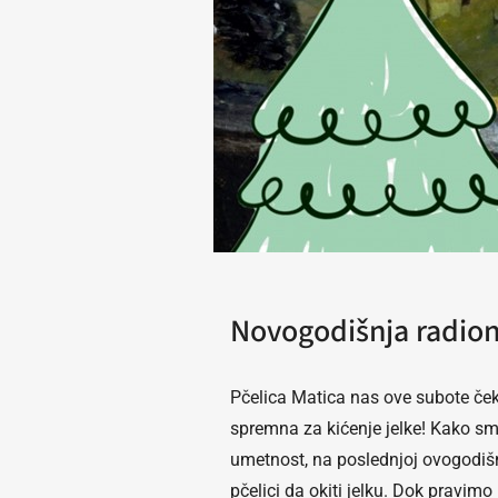
Novogodišnja radion
Pčelica Matica nas ove subote ček
spremna za kićenje jelke! Kako sm
umetnost, na poslednjoj ovogodišn
pčelici da okiti jelku. Dok pravi