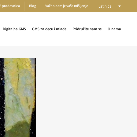
S prodavnica
Blog
Važno nam je vaše mišljenje
Latinica
Digitalna GMS
GMS za decu i mlade
Pridružite nam se
O nama