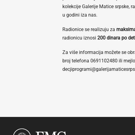
kolekcije Galerije Matice srpske,
u godini iza nas.
Radionice se realizuju za
maksimal
radionicu iznosi
200 dinara po det
Za više informacija možete se obr
broj telefona 0691102480 ili mej
decjiprogrami@galerijamaticesrps