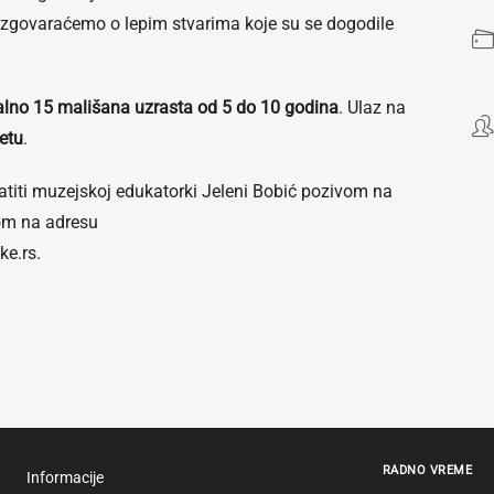
 razgovaraćemo o lepim stvarima koje su se dogodile
no 15 mališana uzrasta od 5 do 10 godina
. Ulaz na
etu
.
atiti muzejskoj edukatorki Jeleni Bobić pozivom na
lom na adresu
ke.rs.
RADNO VREME
Informacije