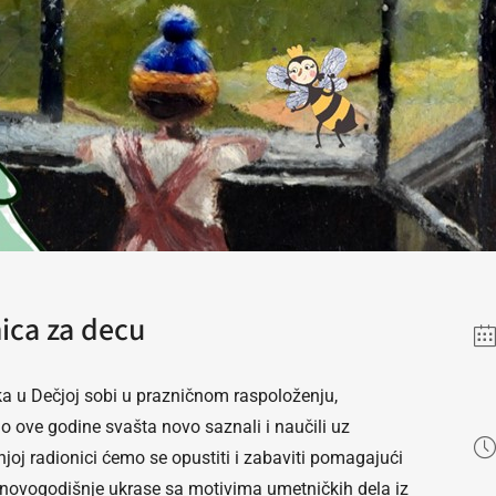
ica za decu
a u Dečjoj sobi u prazničnom raspoloženju,
o ove godine svašta novo saznali i naučili uz
joj radionici ćemo se opustiti i zabaviti pomagajući
mo novogodišnje ukrase sa motivima umetničkih dela iz