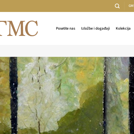
GM
Posetite nas
Izložbe i događaji
Kolekcija