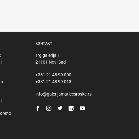
KONTAKT
:
Trg galerija 1
i
21101 Novi Sad
+381 21 48 99 000
ta
+381 21 48 99 013
info@galerijamaticesrpske.rs
i
voreno