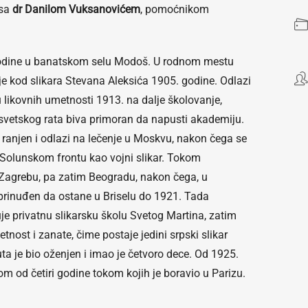
 sa
dr Danilom Vuksanovićem
, pomoćnikom
odine u banatskom selu Modoš. U rodnom mestu
e kod slikara Stevana Aleksića 1905. godine. Odlazi
likovnih umetnosti 1913. na dalje školovanje,
vetskog rata biva primoran da napusti akademiju.
ranjen i odlazi na lečenje u Moskvu, nakon čega se
a Solunskom frontu kao vojni slikar. Tokom
 Zagrebu, pa zatim Beogradu, nakon čega, u
prinuđen da ostane u Briselu do 1921. Tada
e privatnu slikarsku školu Svetog Martina, zatim
ost i zanate, čime postaje jedini srpski slikar
uta je bio oženjen i imao je četvoro dece. Od 1925.
om od četiri godine tokom kojih je boravio u Parizu.