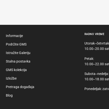
RADNO VREME
Informacije
Utorak‒četvrtak
Podržite GMS
10.00‒20.00 sat
Istražite Galeriju
Petak:
Stalna postavka
10.00‒22.00 sa
GMS kolekcija
Subota‒nedelja:
Izložbe
10.00‒18.00 sat
Pretraga događaja
Ponedeljak: zat
Blog