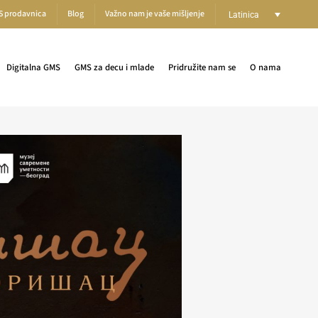
S prodavnica
Blog
Važno nam je vaše mišljenje
Latinica
Digitalna GMS
GMS za decu i mlade
Pridružite nam se
O nama