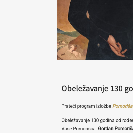
Obeležavanje 130 go
Prateći program izložbe
Pomoriša
Obeležavanje 130 godina od rođen
Vase Pomorišca.
Gordan Pomoriš