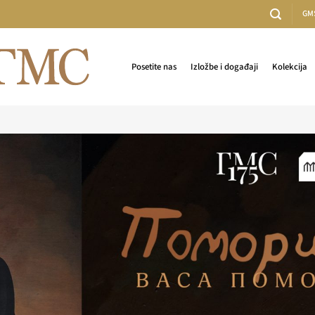
GM
Posetite nas
Izložbe i događaji
Kolekcija