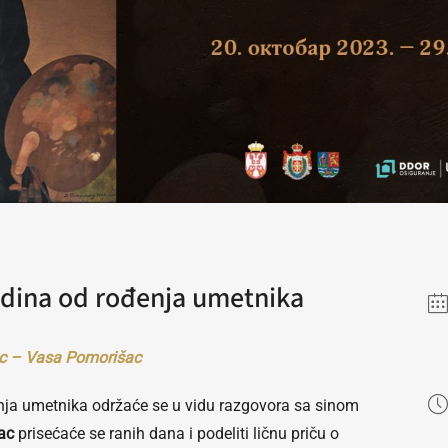
dina od rođenja umetnika
c – Vasa Pomorišac
ja umetnika održaće se u vidu razgovora sa sinom
ac
prisećaće se ranih dana i podeliti ličnu priču o