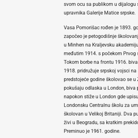
svom ocu sa publikom u dijalogu
upravnika Galerije Matice srpske.
Vasa Pomorišac rođen je 1893. g
započeo je petogodišnje školovanj
u Minhen na Kraljevsku akademiju 
međutim 1914. s počekom Prvog s
Tokom borbe na frontu 1916. biva 
1918. pridružuje srpskoj vojsci n
predstojeće godine školovao se u
pokušaju odlaska u London, biva 
napokon stiže u London gde upisuj
Londonsku Centralnu školu za umetn
školovan u Velikoj Britaniji. Dva p
živi u Beogradu, sa kratkim prekid
Preminuo je 1961. godine.