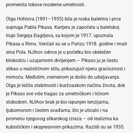
promenila tokove moderne umetnosti.
Olga Hohlova (1891–1955) bila je ruska balerina i prva
supruga Pabla Pikasa. Karijeru je započela u baletskoj
trupi Sergeja Đagiljeva, sa kojom je 1917. upoznala
Pikasa u Rimu. Venčali su se u Parizu 1918. godine i imali
sina Pola. NJihov odnos je u početku bio obeležen
bliskošću i uzajamnim divljenjem – Pikaso ju je često
slikao u realističnom stilu, prikazujući njenu gracioznost i
mirnoću. Međutim, vremenom je došlo do udaljavanja:
Olga je težila stabilnosti i buržoaskom načinu života, dok
je Pikaso sve više tragao za umetničkom i ličnom
slobodom. NJihov brak je bio ispunjen tenzijama,
ljubomorom i čestim svađama, što je uticalo i na
promenu njegovog slikarskog izraza – od realizma ka
kubističkim i ekspresivnim prikazima. Razišli su se 1935.