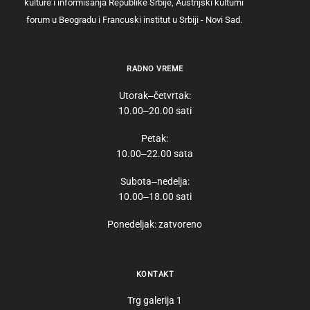
kulture i informisanja Republike Srbije, Austrijski kulturni
forum u Beogradu i Francuski institut u Srbiji - Novi Sad.
RADNO VREME
Utorak‒četvrtak:
10.00‒20.00 sati
Petak:
10.00‒22.00 sata
Subota‒nedelja:
10.00‒18.00 sati
Ponedeljak: zatvoreno
KONTAKT
Trg galerija 1