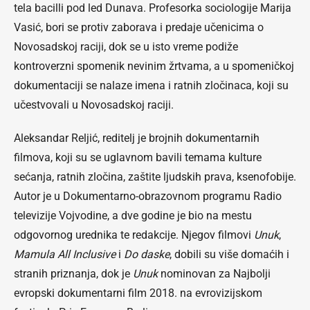
tela bacilli pod led Dunava. Profesorka sociologije Marija
Vasić, bori se protiv zaborava i predaje učenicima o
Novosadskoj raciji, dok se u isto vreme podiže
kontroverzni spomenik nevinim žrtvama, a u spomeničkoj
dokumentaciji se nalaze imena i ratnih zločinaca, koji su
učestvovali u Novosadskoj raciji.
Aleksandar Reljić, reditelj je brojnih dokumentarnih
filmova, koji su se uglavnom bavili temama kulture
sećanja, ratnih zločina, zaštite ljudskih prava, ksenofobije.
Autor je u Dokumentarno-obrazovnom programu Radio
televizije Vojvodine, a dve godine je bio na mestu
odgovornog urednika te redakcije. Njegov filmovi
Unuk
,
Mamula All Inclusive
i
Do daske
, dobili su više domaćih i
stranih priznanja, dok je
Unuk
nominovan za Najbolji
evropski dokumentarni film 2018. na evrovizijskom