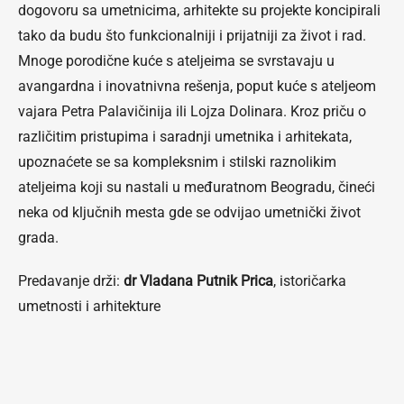
dogovoru sa umetnicima, arhitekte su projekte koncipirali
tako da budu što funkcionalniji i prijatniji za život i rad.
Mnoge porodične kuće s ateljeima se svrstavaju u
avangardna i inovatnivna rešenja, poput kuće s ateljeom
vajara Petra Palavičinija ili Lojza Dolinara. Kroz priču o
različitim pristupima i saradnji umetnika i arhitekata,
upoznaćete se sa kompleksnim i stilski raznolikim
ateljeima koji su nastali u međuratnom Beogradu, čineći
neka od ključnih mesta gde se odvijao umetnički život
grada.
Predavanje drži:
dr Vladana Putnik Prica
, istoričarka
umetnosti i arhitekture