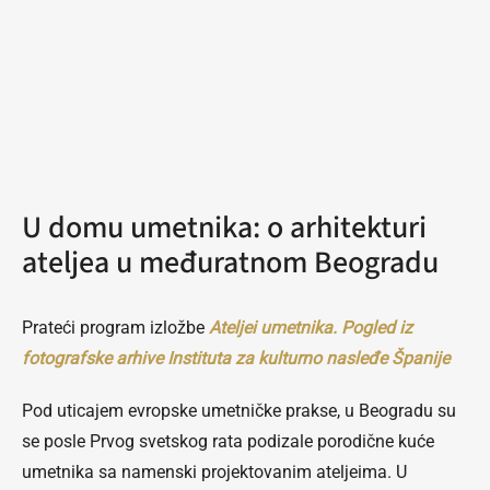
U domu umetnika: o arhitekturi
ateljea u međuratnom Beogradu
Prateći program izložbe
Ateljei umetnika. Pogled iz
fotografske arhive Instituta za kulturno nasleđe Španije
Pod uticajem evropske umetničke prakse, u Beogradu su
se posle Prvog svetskog rata podizale porodične kuće
umetnika sa namenski projektovanim ateljeima. U