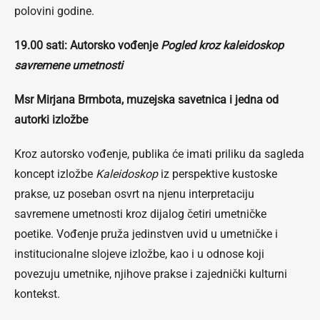
polovini godine.
19.00 sati: Autorsko vođenje
Pogled kroz kaleidoskop
savremene umetnosti
Msr Mirjana Brmbota, muzejska savetnica i jedna od
autorki izložbe
Kroz autorsko vođenje, publika će imati priliku da sagleda
koncept izložbe
Kaleidoskop
iz perspektive kustoske
prakse, uz poseban osvrt na njenu interpretaciju
savremene umetnosti kroz dijalog četiri umetničke
poetike. Vođenje pruža jedinstven uvid u umetničke i
institucionalne slojeve izložbe, kao i u odnose koji
povezuju umetnike, njihove prakse i zajednički kulturni
kontekst.