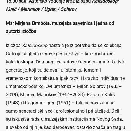
13.00 sati: Autorsko vođenje kroz izložbu
Kaleidoskop:
Kulić / Marinkov / Ugren / Solarov
Msr Mirjana Brmbota, muzejska savetnica i jedna od
autorki izložbe
Izložba
Kaleidoskop
nastala je iz potrebe da se kolekcija
Galerije sagleda iz nove perspektive – kroz metaforu
kaleidoskopa. Ona prepliće radove četvorice umetnika iste
generacije, koji su delovali u istom kulturnom i
vremenskom kontekstu, a ipak razvili izrazito individualne
umetničke poetike. Ovi umetnici – Milan Solarov (1933–
2019), Mladen Marinkov (1947–2023), Ratomir Kulić
(1948) i Dragomir Ugren (1951) – bili su povezani ne
samo generacijski, već i profesionalno i prijateljski. Delili
su iskustva rada u muzejskim institucijama Novog Sada,
a svako od njih je, kao darodavac, ostavio značajan trag u