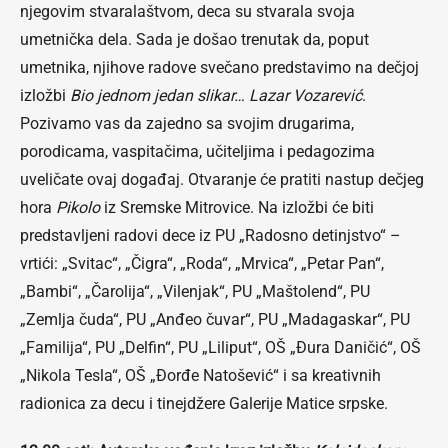
njegovim stvaralaštvom, deca su stvarala svoja
umetnička dela. Sada je došao trenutak da, poput
umetnika, njihove radove svečano predstavimo na dečjoj
izložbi
Bio jednom jedan slikar… Lazar Vozarević
.
Pozivamo vas da zajedno sa svojim drugarima,
porodicama, vaspitačima, učiteljima i pedagozima
uveličate ovaj događaj. Otvaranje će pratiti nastup dečjeg
hora
Pikolo
iz Sremske Mitrovice. Na izložbi će biti
predstavljeni radovi dece iz PU „Radosno detinjstvo“ –
vrtići: „Svitac“, „Čigra“, „Roda“, „Mrvica“, „Petar Pan“,
„Bambi“, „Čarolija“, „Vilenjak“, PU „Maštolend“, PU
„Zemlja čuda“, PU „Anđeo čuvar“, PU „Madagaskar“, PU
„Familija“, PU „Delfin“, PU „Liliput“, OŠ „Đura Daničić“, OŠ
„Nikola Tesla“, OŠ „Đorđe Natošević“ i sa kreativnih
radionica za decu i tinejdžere Galerije Matice srpske.