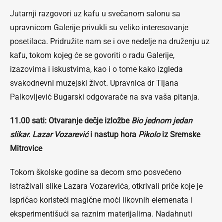
Jutarnji razgovori uz kafu u svečanom salonu sa
upravnicom Galerije privukli su veliko interesovanje
posetilaca. Pridružite nam se i ove nedelje na druženju uz
kafu, tokom kojeg će se govoriti o radu Galerije,
izazovima i iskustvima, kao i o tome kako izgleda
svakodnevni muzejski život. Upravnica dr Tijana
Palkovljević Bugarski odgovaraće na sva vaša pitanja.
11.00 sati: Otvaranje dečje izložbe
Bio jednom jedan
slikar. Lazar Vozarević
i nastup hora
Pikolo
iz Sremske
Mitrovice
Tokom školske godine sa decom smo posvećeno
istraživali slike Lazara Vozarevića, otkrivali priče koje je
ispričao koristeći magične moći likovnih elemenata i
eksperimentišući sa raznim materijalima. Nadahnuti