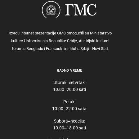
Izradu internet prezentacije GMS omogućili su Ministarstvo
kulture i informisanja Republike Srbije, Austrijski kulturni
forum u Beogradu i Francuski institut u Srbiji - Novi Sad.
RADNO VREME
Utorak‒četvrtak:
10.00‒20.00 sati
Petak:
10.00‒22.00 sata
Subota‒nedelja:
10.00‒18.00 sati