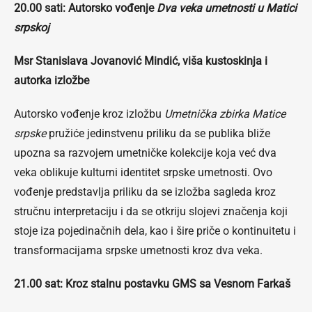
20.00 sati: Autorsko vođenje
Dva veka umetnosti u Matici
srpskoj
Msr Stanislava Jovanović Mindić, viša kustoskinja i
autorka izložbe
Autorsko vođenje kroz izložbu
Umetnička zbirka Matice
srpske
pružiće jedinstvenu priliku da se publika bliže
upozna sa razvojem umetničke kolekcije koja već dva
veka oblikuje kulturni identitet srpske umetnosti. Ovo
vođenje predstavlja priliku da se izložba sagleda kroz
stručnu interpretaciju i da se otkriju slojevi značenja koji
stoje iza pojedinačnih dela, kao i šire priče o kontinuitetu i
transformacijama srpske umetnosti kroz dva veka.
21.00 sat: Kroz stalnu postavku GMS sa Vesnom Farkaš