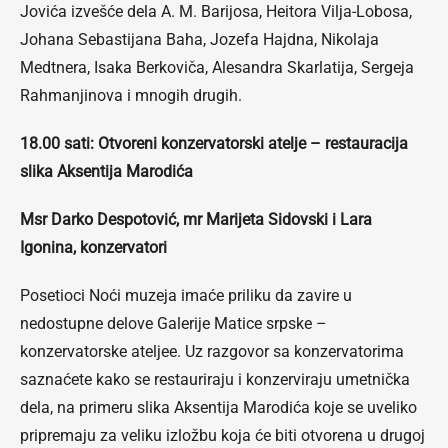
Jovića izvešće dela A. M. Barijosa, Heitora Vilja-Lobosa,
Johana Sebastijana Baha, Jozefa Hajdna, Nikolaja
Medtnera, Isaka Berkoviča, Alesandra Skarlatija, Sergeja
Rahmanjinova i mnogih drugih.
18.00 sati: Otvoreni konzervatorski atelje – restauracija
slika Aksentija Marodića
Msr Darko Despotović, mr Marijeta Sidovski i Lara
Igonina, konzervatori
Posetioci Noći muzeja imaće priliku da zavire u
nedostupne delove Galerije Matice srpske –
konzervatorske ateljee. Uz razgovor sa konzervatorima
saznaćete kako se restauriraju i konzerviraju umetnička
dela, na primeru slika Aksentija Marodića koje se uveliko
pripremaju za veliku izložbu koja će biti otvorena u drugoj