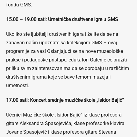
fondu GMS.
15.00 – 19.00 sati: Umetničke društvene igre u GMS
Ukoliko ste ljubitelji društvenih igara i želite da se na
zabavan način upoznate sa kolekcijom GMS – ovaj
program je za vas! Oslanjajući se na nove muzeološke
prakse i pedagoške pristupe, edukatori Galerije će pružiti
priliku svim zainteresovanima da se oprobaju u različitim
društvenim igrama koje se bave temom muzeja i
umetnosti.
17.00 sati: Koncert srednje muzičke škole „Isidor Bajić“
Učenici Muzičke škole „Isidor Bajić“ iz klase profesora
gitare Aleksandra Spasojevića, klase profesorke klavira
Jovane Spasojević i klase profesora gitare Stevana