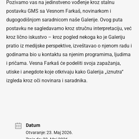
Pozivamo vas na jedinstveno vođenje kroz stalnu
postavku GMS sa Vesnom Farkaš, novinarkom i
dugogodišnjom saradnicom naše Galerije. Ovog puta
postavku ne sagledavamo kroz stručnu interpretaciju, već
kroz lično iskustvo – kroz pogled nekoga ko je Galeriju
pratio iz medijske perspektive, izveštavao o njenom radu i
godinama bio u kontaktu sa njenim programima, ljudima
i pričama. Vesna Farkaš će podeliti svoja zapažanja,
utiske i anegdote koje otkrivaju kako Galerija „iznutra“
izgleda kroz oči novinara i saradnika.
Datum
Otvaranje: 23. Maj 2026.