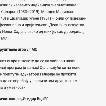
развили изразито индивидуалне уметничке
н Соларов (1933–2019), Младен Маринков
48) и Драгомир Угрен (1951) – били су повезани
офесионално и пријатељски. Делили су искуства
 Новог Сада, а свако од њих је, као дародавац,
ГМС.
руштвене игре
у ГМС
их игара и желите да се на забаван начин
вај програм је за вас! Ослањајући се на нове
 приступе, едукатори Галерије ће пружити
а да се опробају у различитим друштвеним
ја и уметности.
ичке школе „Исидор Бајић“