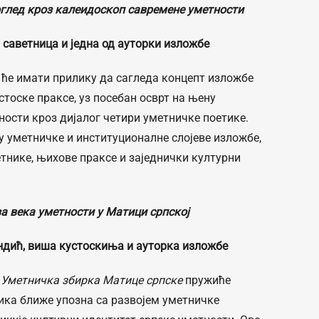
глед кроз калеидоскоп савремене уметности
 саветница и једна од ауторки изложбе
 ће имати прилику да сагледа концепт изложбе
стоске праксе, уз посебан осврт на њену
ности кроз дијалог четири уметничке поетике.
у уметничке и институционалне слојеве изложбе,
метнике, њихове праксе и заједнички културни
а века уметности у Матици српској
дић, виша кустоскиња и ауторка изложбе
у
Уметничк
а
збирк
а
Матице српске
пружиће
лика ближе упозна са развојем уметничке