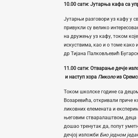
10.00 сати
:
Јутарња кафа са уп
Јутарњи разговори уз кафу у с
привукли су велико интересова
на дружењу уз кафу, током које
искуствима, као и о томе како
др Тијана Палковљевић Бугарс
1
1
.00 сати
:
Отварање дечје из
и наступ хора
Пиколо
из Сремс
Током школске године са децо
Возаревића, откривали приче к
ликовних елемената и експери
његовим стваралаштвом, деца с
дошао тренутак да, попут умет
дечјој изложби
Био једном једа