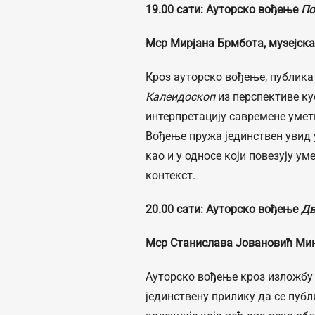
19
.00 сати
:
Ауторско вођење
По
Мср Мирјана Брмбота, музејска
Кроз ауторско вођење, публика
Калеидоскоп
из перспективе ку
интерпретацију савремене умет
Вођење пружа јединствен увид 
као и у односе који повезују у
контекст.
20
.00 сати
:
Ауторско вођење
Дв
Мср Станислава Јовановић Мин
Ауторско вођење кроз изложб
јединствену прилику да се пуб