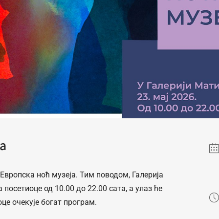
а
 Европска ноћ музеја. Тим поводом, Галерија
посетиоце од 10.00 до 22.00 сата, а улаз ће
оце очекује богат програм.