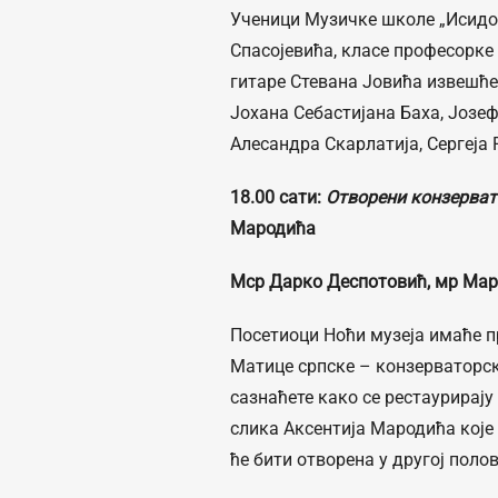
Ученици Музичке школе „Исидор
Спасојевића, класе професорке
гитаре Стевана Јовића извешће 
Јохана Себастијана Баха, Јозеф
Алесандра Скарлатија, Сергеја
18.00 сати
:
Отворени конзерват
Мародића
Мср Дарко Деспотовић, мр Мари
Посетиоци Ноћи музеја имаће п
Матице српске – конзерваторск
сазнаћете како се рестаурирају
слика Аксентија Мародића које 
ће бити отворена у другој поло