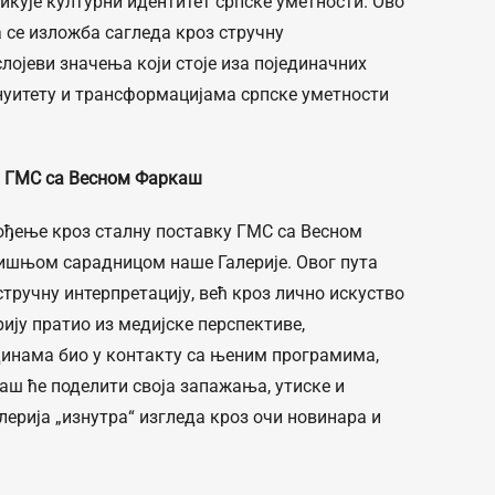
ликује културни идентитет српске уметности. Ово
се изложба сагледа кроз стручну
слојеви значења који стоје иза појединачних
инуитету и трансформацијама српске уметности
у ГМС са Весном Фаркаш
ођење кроз сталну поставку ГМС са Весном
ишњом сарадницом наше Галерије. Овог пута
тручну интерпретацију, већ кроз лично искуство
рију пратио из медијске перспективе,
динама био у контакту са њеним програмима,
ш ће поделити своја запажања, утиске и
алерија „изнутра“ изгледа кроз очи новинара и