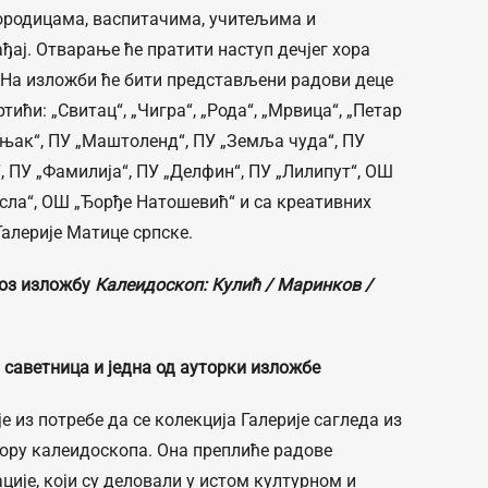
породицама, васпитачима, учитељима и
ђај. Отварање ће пратити наступ дечјег хора
На изложби ће бити представљени радови деце
ићи: „Свитац“, „Чигра“, „Рода“, „Мрвица“, „Петар
лењак“, ПУ „Маштоленд“, ПУ „Земља чуда“, ПУ
, ПУ „Фамилија“, ПУ „Делфин“, ПУ „Лилипут“, ОШ
сла“, ОШ „Ђорђе Натошевић“ и са креативних
Галерије Матице српске.
роз изложбу
Калеидоскоп: Кулић / Маринков /
 саветница и једна од ауторки изложбе
је из потребе да се колекција Галерије сагледа из
ору калеидоскопа. Она преплиће радове
ције, који су деловали у истом културном и