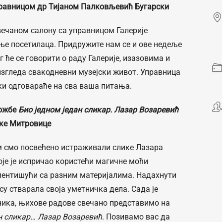
равницом др Тијаном Палковљевић Бугарски
вечаном салону са управницом Галерије
ње посетилаца. Придружите нам се и ове недеље
г ће се говорити о раду Галерије, изазовима и
 изгледа свакодневни музејски живот. Управница
ки одговараће на сва ваша питања.
ложбе
Био једном један сликар. Лазар Возаревић
ке Митровице
м смо посвећено истраживали слике Лазара
оје је испричао користећи магичне моћи
ментишући са разним материјалима. Надахнути
у стварала своја уметничка дела. Сада је
ника, њихове радове свечано представимо на
н сликар… Лазар Возаревић
. Позивамо вас да