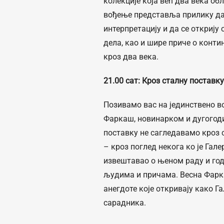
колекције која већ два века об
вођење представља прилику да 
интерпретацију и да се открију 
дела, као и шире приче о конт
кроз два века.
21.00 сат
:
Кроз сталну поставк
Позивамо вас на јединствено в
Фаркаш, новинарком и дугогод
поставку не сагледавамо кроз с
– кроз поглед некога ко је Гале
извештавао о њеном раду и го
људима и причама. Весна Фарка
анегдоте које откривају како Г
сарадника.