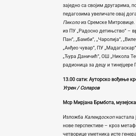
заједно са својим другарима, 
педагозима увеличате овај дога
Пиколо
из Сремске Митровице. 
из ПУ „Радосно детињство“ – врт
Пан“, „Бамби“, „Чаролија“, „Ви
„Анђео чувар“, ПУ „Мадагаскар“
„Ђура Даничић“, ОШ „Никола Те
радионица за децу и тинејџере 
13.00 сати
:
Ауторско вођење к
Угрен / Соларов
Мср Мирјана Брмбота, музејска
Изложба
Калеидоскоп
настала 
нове перспективе – кроз метаф
четворице уметника исте генера