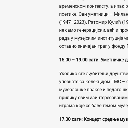
временском контексту, а ипак 
поетике. Ови уметници – Мила
(1947–2023), Ратомир Кулић (19
не само генерацијски, већ и пр
рада у музејским институцијама
оставио значајан траг у фонду 
15.00 – 19.00 сати
:
Уметничке д
Уколико сте љубитељи друштвен
упознате са колекцијом ГМС – о
музеолошке праксе и педагошке
прилику свим заинтересованим
играма које се баве темом музе
17.00
сати
:
Концерт средње муз