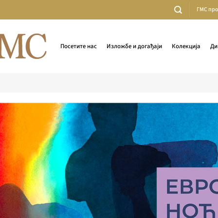
ГМС пр
Посетите нас
Изложбе и догађаји
Колекција
Ди