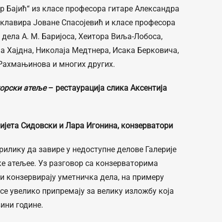
 Бајић“ из класе професора гитаре Александра
 клавира Јоване Спасојевић и класе професора
дела А. М. Баријоса, Хеитора Виља-Лобоса,
а Хајдна, Николаја Медтнера, Исака Берковича,
 Рахмањинова и многих других.
орски атеље
– рестаурација слика Аксентија
јета Сидовски и Лара Игонина, конзерватори
рилику да завире у недоступне делове Галерије
е атељее. Уз разговор са конзерваторима
 и конзервирају уметничка дела, на примеру
се увелико припремају за велику изложбу која
вини године.