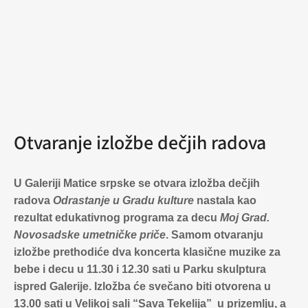
Otvaranje izložbe dečjih radova
U Galeriji Matice srpske se otvara izložba dečjih
radova
Odrastanje u Gradu kulture
nastala kao
rezultat edukativnog programa za decu
Moj Grad.
Novosadske umetničke priče
.
Samom otvaranju
izložbe prethodiće dva koncerta klasične muzike za
bebe i decu u 11.30 i 12.30 sati u Parku skulptura
ispred Galerije. Izložba će svečano biti otvorena u
13.00 sati u Velikoj sali “Sava Tekelija” u prizemlju, a