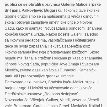
publici će se obratiti upravnica Galerije Matice srpske
dr Tijana Palkovljević Bugarski.
Tokom čitave školske
godine družili smo se sa mališanima iz vrtića i osnovnih
škola i otkrivali zanimljive umetničke priče o Novom
Sadu, kako bi najmlađi Novosađani s ponosom i znanjem
koračali ulicama Grada. Nakon posete Galeriji, zajedno
sa likovnim pedagozima, vaspitačicama i učiteljicama
deca su svoja zapažanja i iskustva zabeležila kroz
likovno stvaralaštvo koje predstavljamo izložbom. Skoro
hiljadu mališana je crtežom i slikama prikazalo znamenite
ličnosti Novog Sada, poput čika Jove Zmaja i Svetozara
Miletića, zelene oaze kao što su Dunavski i Kamenički
park, ali i prepoznatljive gradske simbole
Petrovaradinsku tvrđavu, Gradsku kuću, Maticu srpsku i
brojne druge. U izložbi su učestvovala deca iz vrtića
Predškolske ustanove „Radosno detinjstvo”:
Novosađanče, Vilenjak, Guliver, Vendi, Veverica, Veseli
vrtić, Bubamara, Čarolija, Lasta Čenej, Maslačak, Kolibri i