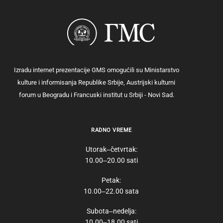
Izradu internet prezentacije GMS omogućili su Ministarstvo
kulture i informisanja Republike Srbije, Austrijski kulturni
forum u Beogradu i Francuski institut u Srbiji - Novi Sad.
RADNO VREME
Utorak‒četvrtak:
10.00‒20.00 sati
Petak:
10.00‒22.00 sata
Subota‒nedelja:
10.00‒18.00 sati