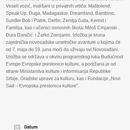
Veseli vozić, mališani iz privatnih vrtića: Maštolend,
Speak Up, Duga, Madagaskar, Dreamland, Bambino,
Sunđer Bob i Patrik, Delfin, Zemlja čuda, Kermit i
Familija, kao i učenici osnovnih škola: Miloš Crnjanski ,
Đura Daničić i Žarko Zrenjanin. Izložba je kruna
zajedničke novosadske umetničke avanture u kojima će
od 7. maja do 19. juna moći da uživaju svi Novosađani.
Izložba se održava u okviru programskog luka Budućnost
Evrope Evropske prestonice kulture, a podržana je od
strane Ministarstva kulture i informisanja Republike
Srbije, Gradske uprave za kulturu, kao i Fondacije „Novi
Sad – Evropska prestonica kulture”.
Datum