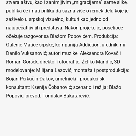
stvaralaštvu, kao i zanimljivim „migracijama” same slike,
publika će imati priliku da sazna više o remek-delu koje je
zaživelo u srpskoj vizuelnoj kulturi kao jedno od
najupečatljivijih predstava. Nakon projekcije, posetioce
očekuje razgovor sa Blažom Popovićem. Produkcija:
Galerije Matice srpske, kompanija Addiction; urednik: mr
Danilo Vuksanović; autori muzike: Aleksandra Kovač i
Roman Goršek; direktor fotografije: Željko Mandić; 3D
modelovanje: Milijana Lazović; montaža i postprodukcija:
Bojan Perkučin Đakov; umetnički i produkcijski
konsultant: Ksenija Čobanović; scenario i režija: Blažo
Popović; prevod: Tomislav Bukatarević.