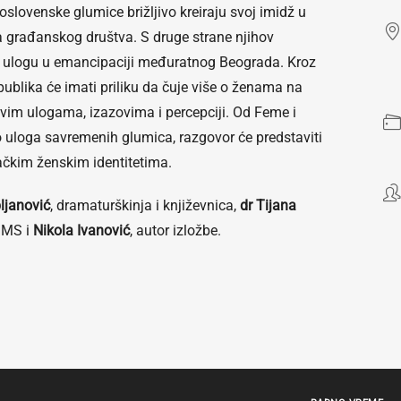
oslovenske glumice brižljivo kreiraju svoj imidž u
 građanskog društva. S druge strane njihov
 ulogu u emancipaciji međuratnog Beograda. Kroz
ublika će imati priliku da čuje više o ženama na
hovim ulogama, izazovima i percepciji. Od Feme i
o uloga savremenih glumica, razgovor će predstaviti
mačkim ženskim identitetima.
bljanović
, dramaturškinja i književnica,
dr Tijana
GMS i
Nikola Ivanović
, autor izložbe.