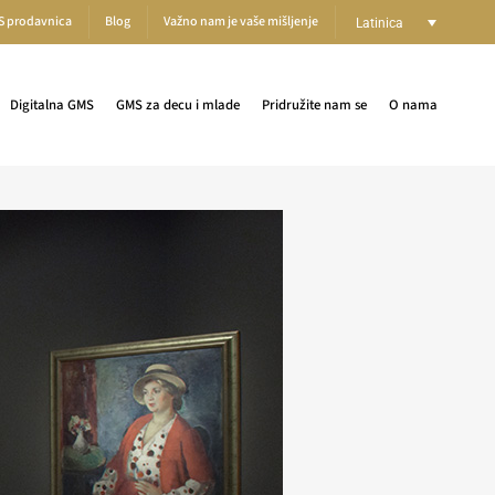
S prodavnica
Blog
Važno nam je vaše mišljenje
Latinica
Digitalna GMS
GMS za decu i mlade
Pridružite nam se
O nama