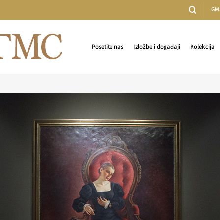
GM
Posetite nas
Izložbe i događaji
Kolekcija