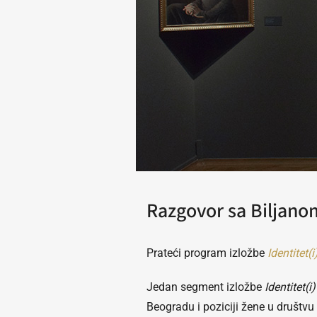
Razgovor sa Biljano
Prateći program izložbe
Identitet(i
Jedan segment izložbe
Identitet(i)
Beogradu i poziciji žene u društv