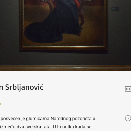
m Srbljanović
)
posvećen je glumicama Narodnog pozorišta u
u između dva svetska rata. U trenutku kada se