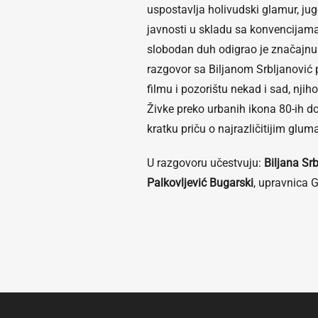
uspostavlja holivudski glamur, jug
javnosti u skladu sa konvencijama
slobodan duh odigrao je značajnu
razgovor sa Biljanom Srbljanović p
filmu i pozorištu nekad i sad, nji
Živke preko urbanih ikona 80-ih d
kratku priču o najrazličitijim glu
U razgovoru učestvuju:
Biljana Sr
Palkovljević Bugarski
, upravnica 