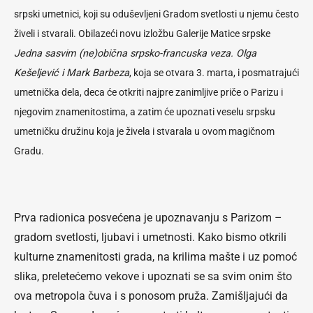
srpski umetnici, koji su oduševljeni Gradom svetlosti u njemu često
živeli i stvarali. Obilazeći novu izložbu Galerije Matice srpske
Jedna sasvim (ne)obična srpsko-francuska veza. Olga
Kešeljević i Mark Barbeza
, koja se otvara 3. marta, i posmatrajući
umetnička dela, deca će otkriti najpre zanimljive priče o Parizu i
njegovim znamenitostima, a zatim će upoznati veselu srpsku
umetničku družinu koja je živela i stvarala u ovom magičnom
Gradu.
Prva radionica posvećena je upoznavanju s Parizom –
gradom svetlosti, ljubavi i umetnosti. Kako bismo otkrili
kulturne znamenitosti grada, na krilima mašte i uz pomoć
slika, preletećemo vekove i upoznati se sa svim onim što
ova metropola čuva i s ponosom pruža. Zamišljajući da