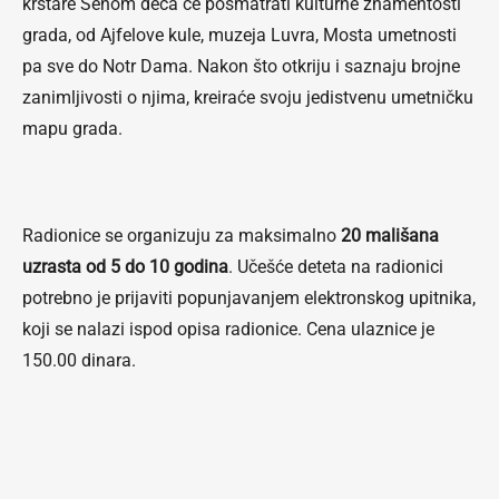
krstare Senom deca će posmatrati kulturne znamentosti
grada, od Ajfelove kule, muzeja Luvra, Mosta umetnosti
pa sve do Notr Dama. Nakon što otkriju i saznaju brojne
zanimljivosti o njima, kreiraće svoju jedistvenu umetničku
mapu grada.
Radionice se organizuju za maksimalno
20 mališana
uzrasta od 5 do 10 godina
. Učešće deteta na radionici
potrebno je prijaviti popunjavanjem elektronskog upitnika,
koji se nalazi ispod opisa radionice. Cena ulaznice je
150.00 dinara.