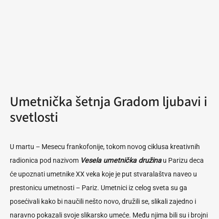
Umetnička šetnja Gradom ljubavi i
svetlosti
U martu – Mesecu frankofonije, tokom novog ciklusa kreativnih
radionica pod nazivom
Vesela umetnička družina
u Parizu deca
će upoznati umetnike XX veka koje je put stvaralaštva naveo u
prestonicu umetnosti – Pariz. Umetnici iz celog sveta su ga
posećivali kako bi naučili nešto novo, družili se, slikali zajedno i
naravno pokazali svoje slikarsko umeće. Među njima bili su i brojni