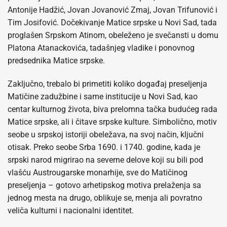
Antonije Hadžić, Jovan Jovanović Zmaj, Jovan Trifunović i
Tim Josifović. Dočekivanje Matice srpske u Novi Sad, tada
proglašen Srpskom Atinom, obeleženo je svečansti u domu
Platona Atanackovića, tadašnjeg vladike i ponovnog
predsednika Matice srpske.
Zaključno, trebalo bi primetiti koliko događaj preseljenja
Matičine zadužbine i same institucije u Novi Sad, kao
centar kulturnog života, biva prelomna tačka budućeg rada
Matice srpske, ali i čitave srpske kulture. Simbolično, motiv
seobe u srpskoj istoriji obeležava, na svoj način, ključni
otisak. Preko seobe Srba 1690. i 1740. godine, kada je
srpski narod migrirao na severne delove koji su bili pod
vlašću Austrougarske monarhije, sve do Matičinog
preseljenja – gotovo arhetipskog motiva prelaženja sa
jednog mesta na drugo, oblikuje se, menja ali povratno
veliča kulturni i nacionalni identitet.