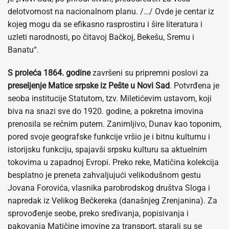
delotvornost na nacionalnom planu. /…/ Ovde je centar iz
kojeg mogu da se efikasno rasprostiru i šire literatura i
uzleti narodnosti, po čitavoj Bačkoj, Bekešu, Sremu i
Banatu“.
S proleća 1864. godine
završeni su pripremni poslovi za
preseljenje Matice srpske iz Pešte u Novi Sad
. Potvrđena je
seoba institucije Statutom, tzv. Miletićevim ustavom, koji
biva na snazi sve do 1920. godine, a pokretna imovina
prenosila se rečnim putem. Zanimljivo, Dunav kao toponim,
pored svoje geografske funkcije vršio je i bitnu kulturnu i
istorijsku funkciju, spajavši srpsku kulturu sa aktuelnim
tokovima u zapadnoj Evropi. Preko reke, Matičina kolekcija
besplatno je preneta zahvaljujući velikodušnom gestu
Jovana Forovića, vlasnika parobrodskog društva Sloga i
napredak iz Velikog Bečkereka (današnjeg Zrenjanina). Za
sprovođenje seobe, preko sređivanja, popisivanja i
pakovanja Matičine imovine za transport, starali su se