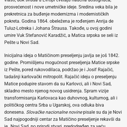
prosvećenost i nove umetničke ideje. Sredina veka bila je
prekretnica za buđenje modernizma i modernističkih
pokreta. Godina 1864. obeležena je rođenjem Anrija de
Tuluz-Lotreka i Johana Štrausa. Takođe, u ovoj godini
umire Vuk Stefanović Karadžić, a Matica srpska se seli iz
Pešte u Novi Sad.
Inicijalna ideja o Matičinom preseljenju javlja se još 1842.
godine. Promišljenu mogućnost preseljenja Matice srpske
iz Pešte, pored rukovodilaca, podržao je i Josif Rajačić,
tadašnji karlovački mitropolit. Rajačić ideju o preseljenju
Matice podupire stavom da su Karlovci, ali i Novi Sad,
skladno mesto njenog novog usidrenja. Spram vizije
transformisanja Karlovaca kao duhovnog, kulturnog, ali i
političkog centra Srba u Ugarskoj, ova odluka biva
donesena.
Slovačke nacionalne novine
pisale su da je Novi
Sad najpogodniji centar za Matičino preseljenje rekavši da
je „Novi Sad, po prirodi stvari, predodređen za veću