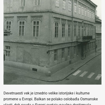
Devetnaesti vek je iznedrio velike istorijske i kulturne
promene u Evropi. Balkan se polako oslobađa Osmanske
vlasti, dok svuda u Evropi cvetaju naučna dostignuća,