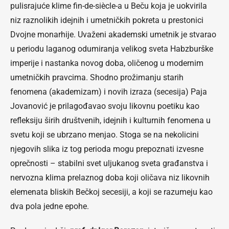
pulisrajuće klime fin-de-siècle-a u Beču koja je uokvirila
niz raznolikih idejnih i umetničkih pokreta u prestonici
Dvojne monarhije. Uvaženi akademski umetnik je stvarao
u periodu laganog odumiranja velikog sveta Habzburške
imperije i nastanka novog doba, oličenog u modernim
umetničkih pravcima. Shodno prožimanju starih
fenomena (akademizam) i novih izraza (secesija) Paja
Jovanović je prilagođavao svoju likovnu poetiku kao
refleksiju širih društvenih, idejnih i kulturnih fenomena u
svetu koji se ubrzano menjao. Stoga se na nekolicini
njegovih slika iz tog perioda mogu prepoznati izvesne
oprečnosti – stabilni svet uljukanog sveta građanstva i
nervozna klima prelaznog doba koji oličava niz likovnih
elemenata bliskih Bečkoj secesiji, a koji se razumeju kao
dva pola jedne epohe.