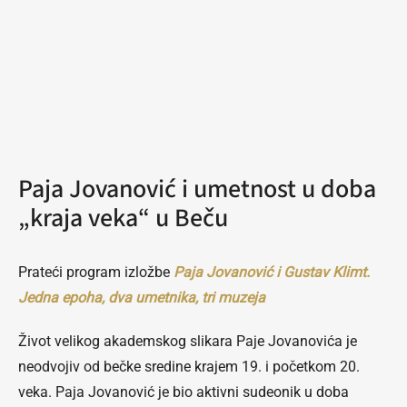
Paja Jovanović i umetnost u doba
„kraja veka“ u Beču
Prateći program izložbe
Paja Jovanović i Gustav Klimt.
Jedna epoha, dva umetnika, tri muzeja
Život velikog akademskog slikara Paje Jovanovića je
neodvojiv od bečke sredine krajem 19. i početkom 20.
veka. Paja Jovanović je bio aktivni sudeonik u doba