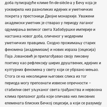
доба пулисрајуће климе fin-de-sièclе-а у Бечу која је
уоквирила низ разноликих идејних и уметничких
покрета у престоници Двојне монархије. Уважени
академски уметник је стварао у периоду лаганог
одумирања великог света Хабзбуршке империје и
настанка новог доба, оличеног у модерним
уметничких правцима. Сходно прожимању старих
феномена (академизам) и нових израза (сецесија)
Паја Јовановић је прилагођавао своју ликовну
поетику као рефлексију ширих друштвених, идејних и
културних феномена у свету који се убрзано мењао.
Стога се на неколицини његових слика из тог
периода могу препознати извесне опречности –
стабилни свет уљуканог света грађанства и нервозна
клима прелазног доба који оличава низ ликовних
елемената блиских Бечкој сецесији, а који се разумеју