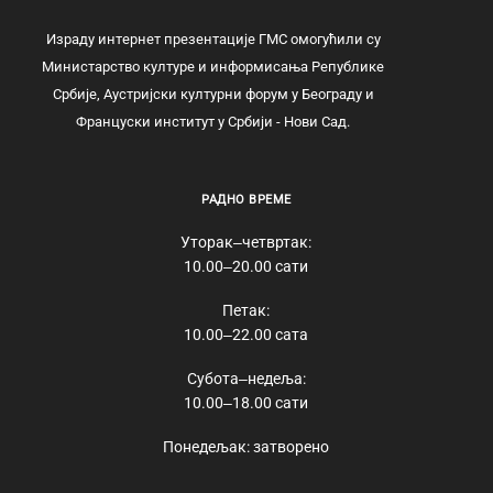
Израду интернет презентације ГМС омогућили су
Министарство културе и информисања Републике
Србије, Аустријски културни форум у Београду и
Француски институт у Србији - Нови Сад.
РАДНО ВРЕМЕ
Уторак‒четвртак:
10.00‒20.00 сати
Петак:
10.00‒22.00 сата
Субота‒недеља:
10.00‒18.00 сати
Понедељак: затворено