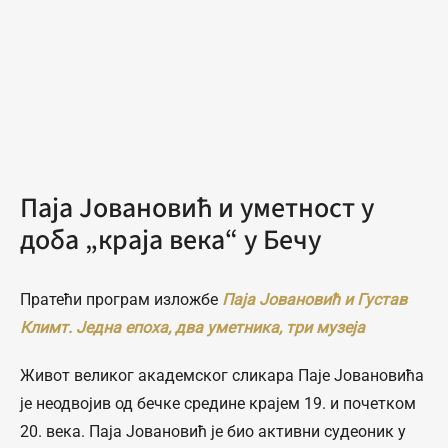
Паја Јовановић и уметност у
доба „краја века“ у Бечу
Пратећи програм изложбе
Паја Јовановић и Густав
Климт. Једна епоха, два уметника, три музеја
Живот великог академског сликара Паје Јовановића
је неодвојив од бечке средине крајем 19. и почетком
20. века. Паја Јовановић је био активни судеоник у